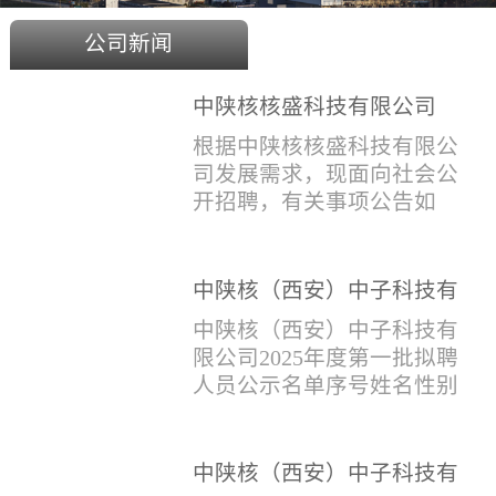
公司新闻
中陕核核盛科技有限公司
2025年度招聘公告
根据中陕核核盛科技有限公
司发展需求，现面向社会公
开招聘，有关事项公告如
下：一、招聘岗位及人数见
附件1二、招聘范围（1）社
会招聘：面向社会招聘，同
中陕核（西安）中子科技有
等条件下集团内部员工优
限公司2025年度第一批拟聘
中陕核（西安）中子科技有
先。（2）应届生招聘：国家
人员公示名单
限公司2025年度第一批拟聘
计划内统一招收的全日制院
人员公示名单序号姓名性别
校应届毕业生，重点院校应
出生年月学历毕业学校专业
届毕业生优先。（一）个人
招聘类别1刘恒男1981年9月
报名应聘者下载《应聘人员
本科西安石油大学测控技术
中陕核（西安）中子科技有
登记表》(见附件2）并如实