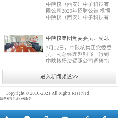
与仪器社招2时佳女1983年12
限公司2025年招聘公告
填写。并将《应聘人员登记
中陕核（西安）中子科技有
月本科西安石油大学通信工
表》和本人学历学位证书和
限公司2025年招聘公告 根据
程社招3王小明男1981年11月
相关证件扫描件发送至报名
中陕核（西安）中子科技有
本科西安石油大学测控技术
邮箱。（二）简...
限公司发展需求，现面向社
与仪器社招4席彪男1986年2
会公开招聘，有关事项公告
月本科太原科技大学机械电
如下：一、招聘岗位及人数
中陕核集团党委委员、副总
子工程社招5何晔女1979年10
见附件1二、招聘范围（1）
经理赵铜飞一行到中陕核杨
月本科西安财经学院工商管
7月12日，中陕核集团党委委
社会招聘：面向社会招聘。
凌辐照公司调研指导工作
理社招6张柳怡女1998...
员、副总经理赵铜飞一行到
（2）应届生招聘：国家计划
中陕核杨凌辐照公司调研指
内统一招收的全日制院校应
导工作。中陕核集团科技信
届毕业生，重点院校应届毕
息部部长赵磊，中陕核核盛
进入新闻频道>>
业生优先；回国一年内取得
公司执行董事张鹏，核盛公
国家教育部出具的学历（学
司副总经理、杨凌辐照公司
位）认证的归国留学生。
Copyright © 2018-2021.All Rights Reserved
执行董事李奎等陪同调研。
三、招聘流程（一）个人报
犀牛云提供企业云服务
赵铜飞参观了高分子材料研
名应聘者下载《应聘人员...
发实验室，了解了技术创新
及产业化应用进展，查看了