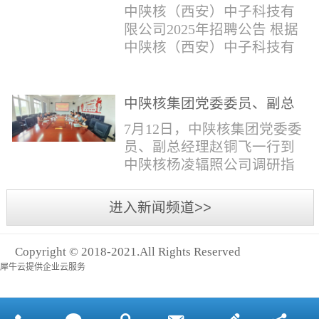
与仪器社招2时佳女1983年12
限公司2025年招聘公告
填写。并将《应聘人员登记
中陕核（西安）中子科技有
月本科西安石油大学通信工
表》和本人学历学位证书和
限公司2025年招聘公告 根据
程社招3王小明男1981年11月
相关证件扫描件发送至报名
中陕核（西安）中子科技有
本科西安石油大学测控技术
邮箱。（二）简...
限公司发展需求，现面向社
与仪器社招4席彪男1986年2
会公开招聘，有关事项公告
月本科太原科技大学机械电
如下：一、招聘岗位及人数
中陕核集团党委委员、副总
子工程社招5何晔女1979年10
见附件1二、招聘范围（1）
经理赵铜飞一行到中陕核杨
月本科西安财经学院工商管
7月12日，中陕核集团党委委
社会招聘：面向社会招聘。
凌辐照公司调研指导工作
理社招6张柳怡女1998...
员、副总经理赵铜飞一行到
（2）应届生招聘：国家计划
中陕核杨凌辐照公司调研指
内统一招收的全日制院校应
导工作。中陕核集团科技信
届毕业生，重点院校应届毕
息部部长赵磊，中陕核核盛
进入新闻频道>>
业生优先；回国一年内取得
公司执行董事张鹏，核盛公
国家教育部出具的学历（学
司副总经理、杨凌辐照公司
位）认证的归国留学生。
Copyright © 2018-2021.All Rights Reserved
执行董事李奎等陪同调研。
三、招聘流程（一）个人报
犀牛云提供企业云服务
赵铜飞参观了高分子材料研
名应聘者下载《应聘人员...
发实验室，了解了技术创新
及产业化应用进展，查看了