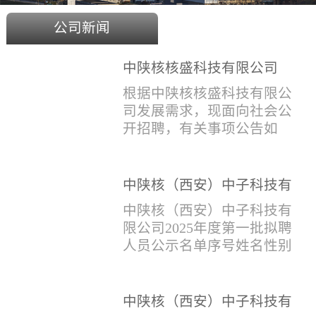
公司新闻
中陕核核盛科技有限公司
2025年度招聘公告
根据中陕核核盛科技有限公
司发展需求，现面向社会公
开招聘，有关事项公告如
下：一、招聘岗位及人数见
附件1二、招聘范围（1）社
会招聘：面向社会招聘，同
中陕核（西安）中子科技有
等条件下集团内部员工优
限公司2025年度第一批拟聘
中陕核（西安）中子科技有
先。（2）应届生招聘：国家
人员公示名单
限公司2025年度第一批拟聘
计划内统一招收的全日制院
人员公示名单序号姓名性别
校应届毕业生，重点院校应
出生年月学历毕业学校专业
届毕业生优先。（一）个人
招聘类别1刘恒男1981年9月
报名应聘者下载《应聘人员
本科西安石油大学测控技术
中陕核（西安）中子科技有
登记表》(见附件2）并如实