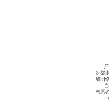
严
步都
加团
当
志愿
“