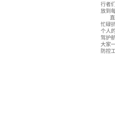
行者
放到
直
忙碌
个人
驾护
大家
防控