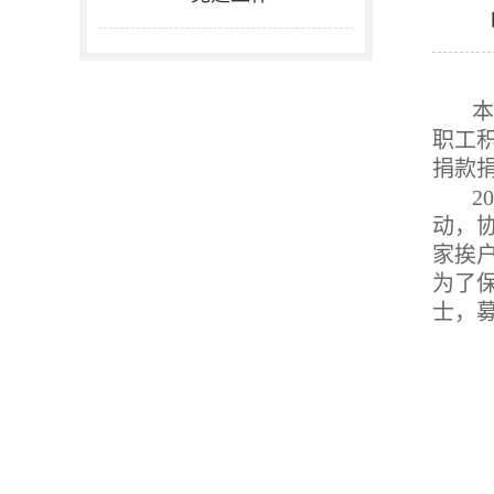
本
职工
捐款
2
动，
家挨
为了
士，