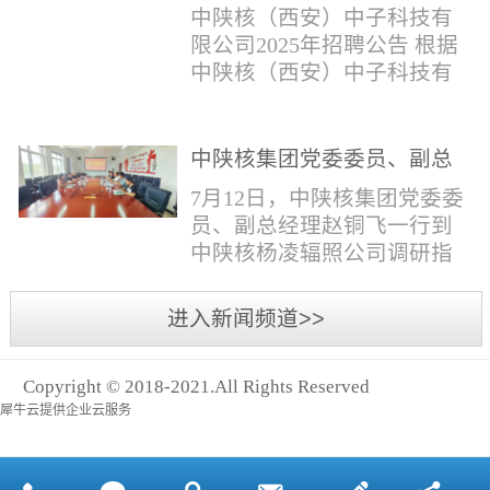
与仪器社招2时佳女1983年12
限公司2025年招聘公告
填写。并将《应聘人员登记
中陕核（西安）中子科技有
月本科西安石油大学通信工
表》和本人学历学位证书和
限公司2025年招聘公告 根据
程社招3王小明男1981年11月
相关证件扫描件发送至报名
中陕核（西安）中子科技有
本科西安石油大学测控技术
邮箱。（二）简...
限公司发展需求，现面向社
与仪器社招4席彪男1986年2
会公开招聘，有关事项公告
月本科太原科技大学机械电
如下：一、招聘岗位及人数
中陕核集团党委委员、副总
子工程社招5何晔女1979年10
见附件1二、招聘范围（1）
经理赵铜飞一行到中陕核杨
月本科西安财经学院工商管
7月12日，中陕核集团党委委
社会招聘：面向社会招聘。
凌辐照公司调研指导工作
理社招6张柳怡女1998...
员、副总经理赵铜飞一行到
（2）应届生招聘：国家计划
中陕核杨凌辐照公司调研指
内统一招收的全日制院校应
导工作。中陕核集团科技信
届毕业生，重点院校应届毕
息部部长赵磊，中陕核核盛
进入新闻频道>>
业生优先；回国一年内取得
公司执行董事张鹏，核盛公
国家教育部出具的学历（学
司副总经理、杨凌辐照公司
位）认证的归国留学生。
Copyright © 2018-2021.All Rights Reserved
执行董事李奎等陪同调研。
三、招聘流程（一）个人报
犀牛云提供企业云服务
赵铜飞参观了高分子材料研
名应聘者下载《应聘人员...
发实验室，了解了技术创新
及产业化应用进展，查看了