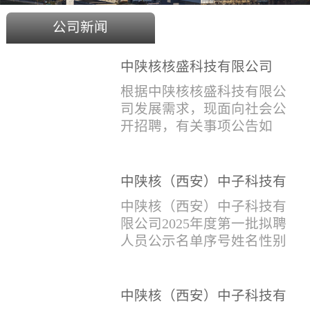
公司新闻
中陕核核盛科技有限公司
2025年度招聘公告
根据中陕核核盛科技有限公
司发展需求，现面向社会公
开招聘，有关事项公告如
下：一、招聘岗位及人数见
附件1二、招聘范围（1）社
会招聘：面向社会招聘，同
中陕核（西安）中子科技有
等条件下集团内部员工优
限公司2025年度第一批拟聘
中陕核（西安）中子科技有
先。（2）应届生招聘：国家
人员公示名单
限公司2025年度第一批拟聘
计划内统一招收的全日制院
人员公示名单序号姓名性别
校应届毕业生，重点院校应
出生年月学历毕业学校专业
届毕业生优先。（一）个人
招聘类别1刘恒男1981年9月
报名应聘者下载《应聘人员
本科西安石油大学测控技术
中陕核（西安）中子科技有
登记表》(见附件2）并如实