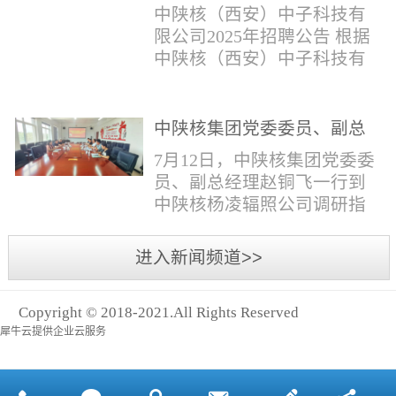
与仪器社招2时佳女1983年12
限公司2025年招聘公告
填写。并将《应聘人员登记
中陕核（西安）中子科技有
月本科西安石油大学通信工
表》和本人学历学位证书和
限公司2025年招聘公告 根据
程社招3王小明男1981年11月
相关证件扫描件发送至报名
中陕核（西安）中子科技有
本科西安石油大学测控技术
邮箱。（二）简...
限公司发展需求，现面向社
与仪器社招4席彪男1986年2
会公开招聘，有关事项公告
月本科太原科技大学机械电
如下：一、招聘岗位及人数
中陕核集团党委委员、副总
子工程社招5何晔女1979年10
见附件1二、招聘范围（1）
经理赵铜飞一行到中陕核杨
月本科西安财经学院工商管
7月12日，中陕核集团党委委
社会招聘：面向社会招聘。
凌辐照公司调研指导工作
理社招6张柳怡女1998...
员、副总经理赵铜飞一行到
（2）应届生招聘：国家计划
中陕核杨凌辐照公司调研指
内统一招收的全日制院校应
导工作。中陕核集团科技信
届毕业生，重点院校应届毕
息部部长赵磊，中陕核核盛
进入新闻频道>>
业生优先；回国一年内取得
公司执行董事张鹏，核盛公
国家教育部出具的学历（学
司副总经理、杨凌辐照公司
位）认证的归国留学生。
Copyright © 2018-2021.All Rights Reserved
执行董事李奎等陪同调研。
三、招聘流程（一）个人报
犀牛云提供企业云服务
赵铜飞参观了高分子材料研
名应聘者下载《应聘人员...
发实验室，了解了技术创新
及产业化应用进展，查看了