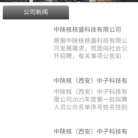
公司新闻
中陕核核盛科技有限公司
2025年度招聘公告
根据中陕核核盛科技有限公
司发展需求，现面向社会公
开招聘，有关事项公告如
下：一、招聘岗位及人数见
附件1二、招聘范围（1）社
会招聘：面向社会招聘，同
中陕核（西安）中子科技有
等条件下集团内部员工优
限公司2025年度第一批拟聘
中陕核（西安）中子科技有
先。（2）应届生招聘：国家
人员公示名单
限公司2025年度第一批拟聘
计划内统一招收的全日制院
人员公示名单序号姓名性别
校应届毕业生，重点院校应
出生年月学历毕业学校专业
届毕业生优先。（一）个人
招聘类别1刘恒男1981年9月
报名应聘者下载《应聘人员
本科西安石油大学测控技术
中陕核（西安）中子科技有
登记表》(见附件2）并如实