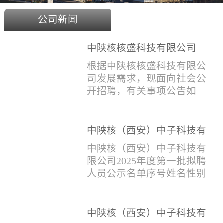
公司新闻
中陕核核盛科技有限公司
2025年度招聘公告
根据中陕核核盛科技有限公
司发展需求，现面向社会公
开招聘，有关事项公告如
下：一、招聘岗位及人数见
附件1二、招聘范围（1）社
会招聘：面向社会招聘，同
中陕核（西安）中子科技有
等条件下集团内部员工优
限公司2025年度第一批拟聘
中陕核（西安）中子科技有
先。（2）应届生招聘：国家
人员公示名单
限公司2025年度第一批拟聘
计划内统一招收的全日制院
人员公示名单序号姓名性别
校应届毕业生，重点院校应
出生年月学历毕业学校专业
届毕业生优先。（一）个人
招聘类别1刘恒男1981年9月
报名应聘者下载《应聘人员
本科西安石油大学测控技术
中陕核（西安）中子科技有
登记表》(见附件2）并如实