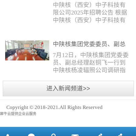
与仪器社招2时佳女1983年12
限公司2025年招聘公告
填写。并将《应聘人员登记
中陕核（西安）中子科技有
月本科西安石油大学通信工
表》和本人学历学位证书和
限公司2025年招聘公告 根据
程社招3王小明男1981年11月
相关证件扫描件发送至报名
中陕核（西安）中子科技有
本科西安石油大学测控技术
邮箱。（二）简...
限公司发展需求，现面向社
与仪器社招4席彪男1986年2
会公开招聘，有关事项公告
月本科太原科技大学机械电
如下：一、招聘岗位及人数
中陕核集团党委委员、副总
子工程社招5何晔女1979年10
见附件1二、招聘范围（1）
经理赵铜飞一行到中陕核杨
月本科西安财经学院工商管
7月12日，中陕核集团党委委
社会招聘：面向社会招聘。
凌辐照公司调研指导工作
理社招6张柳怡女1998...
员、副总经理赵铜飞一行到
（2）应届生招聘：国家计划
中陕核杨凌辐照公司调研指
内统一招收的全日制院校应
导工作。中陕核集团科技信
届毕业生，重点院校应届毕
息部部长赵磊，中陕核核盛
进入新闻频道>>
业生优先；回国一年内取得
公司执行董事张鹏，核盛公
国家教育部出具的学历（学
司副总经理、杨凌辐照公司
位）认证的归国留学生。
Copyright © 2018-2021.All Rights Reserved
执行董事李奎等陪同调研。
三、招聘流程（一）个人报
犀牛云提供企业云服务
赵铜飞参观了高分子材料研
名应聘者下载《应聘人员...
发实验室，了解了技术创新
及产业化应用进展，查看了