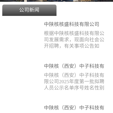
公司新闻
中陕核核盛科技有限公司
2025年度招聘公告
根据中陕核核盛科技有限公
司发展需求，现面向社会公
开招聘，有关事项公告如
下：一、招聘岗位及人数见
附件1二、招聘范围（1）社
会招聘：面向社会招聘，同
中陕核（西安）中子科技有
等条件下集团内部员工优
限公司2025年度第一批拟聘
中陕核（西安）中子科技有
先。（2）应届生招聘：国家
人员公示名单
限公司2025年度第一批拟聘
计划内统一招收的全日制院
人员公示名单序号姓名性别
校应届毕业生，重点院校应
出生年月学历毕业学校专业
届毕业生优先。（一）个人
招聘类别1刘恒男1981年9月
报名应聘者下载《应聘人员
本科西安石油大学测控技术
中陕核（西安）中子科技有
登记表》(见附件2）并如实