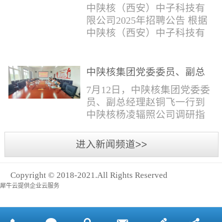
与仪器社招2时佳女1983年12
限公司2025年招聘公告
填写。并将《应聘人员登记
中陕核（西安）中子科技有
月本科西安石油大学通信工
表》和本人学历学位证书和
限公司2025年招聘公告 根据
程社招3王小明男1981年11月
相关证件扫描件发送至报名
中陕核（西安）中子科技有
本科西安石油大学测控技术
邮箱。（二）简...
限公司发展需求，现面向社
与仪器社招4席彪男1986年2
会公开招聘，有关事项公告
月本科太原科技大学机械电
如下：一、招聘岗位及人数
中陕核集团党委委员、副总
子工程社招5何晔女1979年10
见附件1二、招聘范围（1）
经理赵铜飞一行到中陕核杨
月本科西安财经学院工商管
7月12日，中陕核集团党委委
社会招聘：面向社会招聘。
凌辐照公司调研指导工作
理社招6张柳怡女1998...
员、副总经理赵铜飞一行到
（2）应届生招聘：国家计划
中陕核杨凌辐照公司调研指
内统一招收的全日制院校应
导工作。中陕核集团科技信
届毕业生，重点院校应届毕
息部部长赵磊，中陕核核盛
进入新闻频道>>
业生优先；回国一年内取得
公司执行董事张鹏，核盛公
国家教育部出具的学历（学
司副总经理、杨凌辐照公司
位）认证的归国留学生。
Copyright © 2018-2021.All Rights Reserved
执行董事李奎等陪同调研。
三、招聘流程（一）个人报
犀牛云提供企业云服务
赵铜飞参观了高分子材料研
名应聘者下载《应聘人员...
发实验室，了解了技术创新
及产业化应用进展，查看了