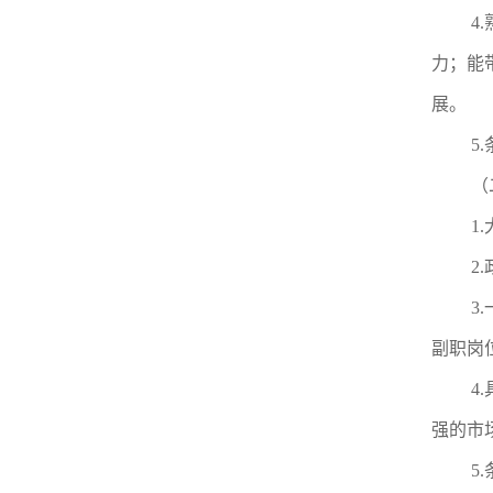
4
力；能
展。
5
（
1
2
3
副职岗
4
强的市
5