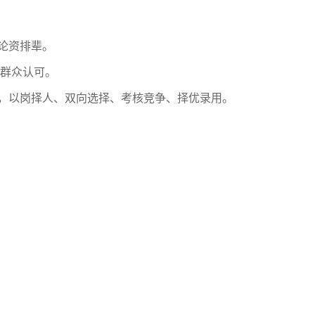
论资排辈。
工群众认可。
，以岗择人、双向选择、考核竞争、择优录用。