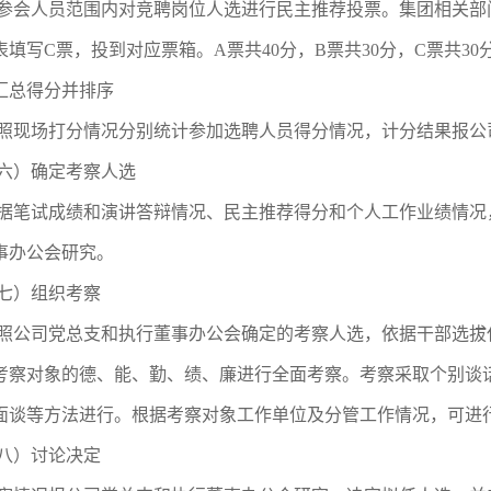
参会人员范围内对竞聘岗位人选进行民主推荐投票。集团相关部
填写C票，投到对应票箱。A票共40分，B票共30分，C票共30分
.汇总得分并排序
照现场打分情况分别统计参加选聘人员得分情况，计分结果报公
六）确定考察人选
据笔试成绩和演讲答辩情况、民主推荐得分和个人工作业绩情况
事办公会研究。
七）组织考察
照公司党总支和执行董事办公会确定的考察人选，依据干部选拔
考察对象的德、能、勤、绩、廉进行全面考察。考察采取个别谈
面谈等方法进行。根据考察对象工作单位及分管工作情况，可进
八）讨论决定