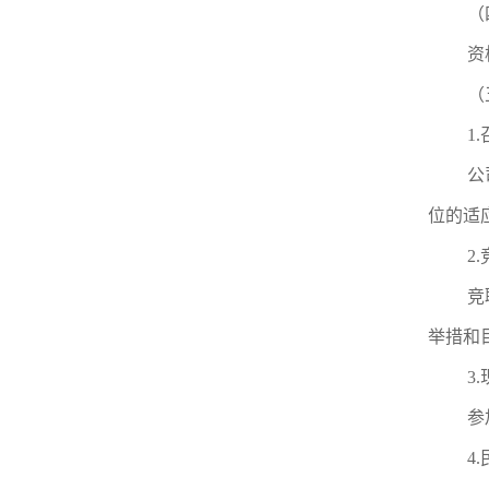
（
资
（
1
公
位的适
2
竞
举措和
3
参
4