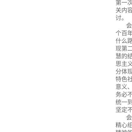
第一
关内
讨。
个百
什么
现第
慧的
思主
分体
特色
意义
务必
统一
坚定
精心