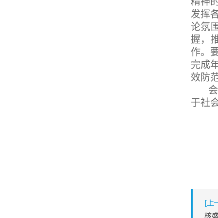
精神
发挥
论氛
握，
作。
完成
效防
于社