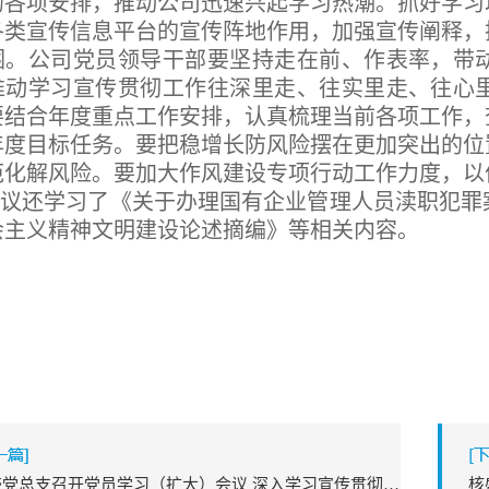
的各项安排，推动公司迅速兴起学习热潮。抓好学习
各类宣传信息平台的宣传阵地作用，加强宣传阐释，
围。公司党员领导干部要坚持走在前、作表率，带
推动学习宣传贯彻工作往深里走、往实里走、往心
要结合年度重点工作安排，认真梳理当前各项工作，
年度目标任务。要把稳增长防风险摆在更加突出的位
范化解风险。要加大作风建设专项行动工作力度，以
会议还学习了《关于办理国有企业管理人员渎职犯罪
会主义精神文明建设论述摘编》等相关内容。
核盛党总支召开党员学习（扩大）会议 深入学习宣传贯彻党的二十大精神
核