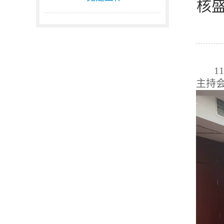
核
1
主持