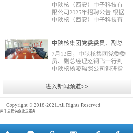
与仪器社招2时佳女1983年12
限公司2025年招聘公告
填写。并将《应聘人员登记
中陕核（西安）中子科技有
月本科西安石油大学通信工
表》和本人学历学位证书和
限公司2025年招聘公告 根据
程社招3王小明男1981年11月
相关证件扫描件发送至报名
中陕核（西安）中子科技有
本科西安石油大学测控技术
邮箱。（二）简...
限公司发展需求，现面向社
与仪器社招4席彪男1986年2
会公开招聘，有关事项公告
月本科太原科技大学机械电
如下：一、招聘岗位及人数
中陕核集团党委委员、副总
子工程社招5何晔女1979年10
见附件1二、招聘范围（1）
经理赵铜飞一行到中陕核杨
月本科西安财经学院工商管
7月12日，中陕核集团党委委
社会招聘：面向社会招聘。
凌辐照公司调研指导工作
理社招6张柳怡女1998...
员、副总经理赵铜飞一行到
（2）应届生招聘：国家计划
中陕核杨凌辐照公司调研指
内统一招收的全日制院校应
导工作。中陕核集团科技信
届毕业生，重点院校应届毕
息部部长赵磊，中陕核核盛
进入新闻频道>>
业生优先；回国一年内取得
公司执行董事张鹏，核盛公
国家教育部出具的学历（学
司副总经理、杨凌辐照公司
位）认证的归国留学生。
Copyright © 2018-2021.All Rights Reserved
执行董事李奎等陪同调研。
三、招聘流程（一）个人报
犀牛云提供企业云服务
赵铜飞参观了高分子材料研
名应聘者下载《应聘人员...
发实验室，了解了技术创新
及产业化应用进展，查看了