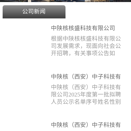
公司新闻
中陕核核盛科技有限公司
2025年度招聘公告
根据中陕核核盛科技有限公
司发展需求，现面向社会公
开招聘，有关事项公告如
下：一、招聘岗位及人数见
附件1二、招聘范围（1）社
会招聘：面向社会招聘，同
中陕核（西安）中子科技有
等条件下集团内部员工优
限公司2025年度第一批拟聘
中陕核（西安）中子科技有
先。（2）应届生招聘：国家
人员公示名单
限公司2025年度第一批拟聘
计划内统一招收的全日制院
人员公示名单序号姓名性别
校应届毕业生，重点院校应
出生年月学历毕业学校专业
届毕业生优先。（一）个人
招聘类别1刘恒男1981年9月
报名应聘者下载《应聘人员
本科西安石油大学测控技术
中陕核（西安）中子科技有
登记表》(见附件2）并如实