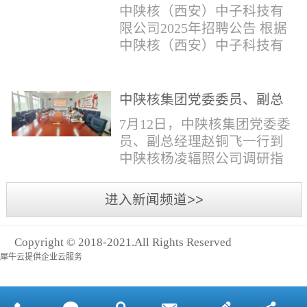
与仪器社招2时佳女1983年12
限公司2025年招聘公告
填写。并将《应聘人员登记
中陕核（西安）中子科技有
月本科西安石油大学通信工
表》和本人学历学位证书和
限公司2025年招聘公告 根据
程社招3王小明男1981年11月
相关证件扫描件发送至报名
中陕核（西安）中子科技有
本科西安石油大学测控技术
邮箱。（二）简...
限公司发展需求，现面向社
与仪器社招4席彪男1986年2
会公开招聘，有关事项公告
月本科太原科技大学机械电
如下：一、招聘岗位及人数
中陕核集团党委委员、副总
子工程社招5何晔女1979年10
见附件1二、招聘范围（1）
经理赵铜飞一行到中陕核杨
月本科西安财经学院工商管
7月12日，中陕核集团党委委
社会招聘：面向社会招聘。
凌辐照公司调研指导工作
理社招6张柳怡女1998...
员、副总经理赵铜飞一行到
（2）应届生招聘：国家计划
中陕核杨凌辐照公司调研指
内统一招收的全日制院校应
导工作。中陕核集团科技信
届毕业生，重点院校应届毕
息部部长赵磊，中陕核核盛
进入新闻频道>>
业生优先；回国一年内取得
公司执行董事张鹏，核盛公
国家教育部出具的学历（学
司副总经理、杨凌辐照公司
位）认证的归国留学生。
Copyright © 2018-2021.All Rights Reserved
执行董事李奎等陪同调研。
三、招聘流程（一）个人报
犀牛云提供企业云服务
赵铜飞参观了高分子材料研
名应聘者下载《应聘人员...
发实验室，了解了技术创新
及产业化应用进展，查看了