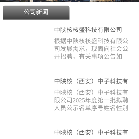
公司新闻
中陕核核盛科技有限公司
2025年度招聘公告
根据中陕核核盛科技有限公
司发展需求，现面向社会公
开招聘，有关事项公告如
下：一、招聘岗位及人数见
附件1二、招聘范围（1）社
会招聘：面向社会招聘，同
中陕核（西安）中子科技有
等条件下集团内部员工优
限公司2025年度第一批拟聘
中陕核（西安）中子科技有
先。（2）应届生招聘：国家
人员公示名单
限公司2025年度第一批拟聘
计划内统一招收的全日制院
人员公示名单序号姓名性别
校应届毕业生，重点院校应
出生年月学历毕业学校专业
届毕业生优先。（一）个人
招聘类别1刘恒男1981年9月
报名应聘者下载《应聘人员
本科西安石油大学测控技术
中陕核（西安）中子科技有
登记表》(见附件2）并如实