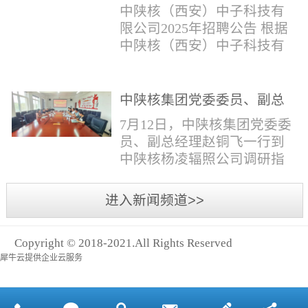
与仪器社招2时佳女1983年12
限公司2025年招聘公告
填写。并将《应聘人员登记
中陕核（西安）中子科技有
月本科西安石油大学通信工
表》和本人学历学位证书和
限公司2025年招聘公告 根据
程社招3王小明男1981年11月
相关证件扫描件发送至报名
中陕核（西安）中子科技有
本科西安石油大学测控技术
邮箱。（二）简...
限公司发展需求，现面向社
与仪器社招4席彪男1986年2
会公开招聘，有关事项公告
月本科太原科技大学机械电
如下：一、招聘岗位及人数
中陕核集团党委委员、副总
子工程社招5何晔女1979年10
见附件1二、招聘范围（1）
经理赵铜飞一行到中陕核杨
月本科西安财经学院工商管
7月12日，中陕核集团党委委
社会招聘：面向社会招聘。
凌辐照公司调研指导工作
理社招6张柳怡女1998...
员、副总经理赵铜飞一行到
（2）应届生招聘：国家计划
中陕核杨凌辐照公司调研指
内统一招收的全日制院校应
导工作。中陕核集团科技信
届毕业生，重点院校应届毕
息部部长赵磊，中陕核核盛
进入新闻频道>>
业生优先；回国一年内取得
公司执行董事张鹏，核盛公
国家教育部出具的学历（学
司副总经理、杨凌辐照公司
位）认证的归国留学生。
Copyright © 2018-2021.All Rights Reserved
执行董事李奎等陪同调研。
三、招聘流程（一）个人报
犀牛云提供企业云服务
赵铜飞参观了高分子材料研
名应聘者下载《应聘人员...
发实验室，了解了技术创新
及产业化应用进展，查看了