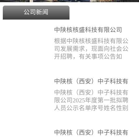
公司新闻
中陕核核盛科技有限公司
2025年度招聘公告
根据中陕核核盛科技有限公
司发展需求，现面向社会公
开招聘，有关事项公告如
下：一、招聘岗位及人数见
附件1二、招聘范围（1）社
会招聘：面向社会招聘，同
中陕核（西安）中子科技有
等条件下集团内部员工优
限公司2025年度第一批拟聘
中陕核（西安）中子科技有
先。（2）应届生招聘：国家
人员公示名单
限公司2025年度第一批拟聘
计划内统一招收的全日制院
人员公示名单序号姓名性别
校应届毕业生，重点院校应
出生年月学历毕业学校专业
届毕业生优先。（一）个人
招聘类别1刘恒男1981年9月
报名应聘者下载《应聘人员
本科西安石油大学测控技术
中陕核（西安）中子科技有
登记表》(见附件2）并如实