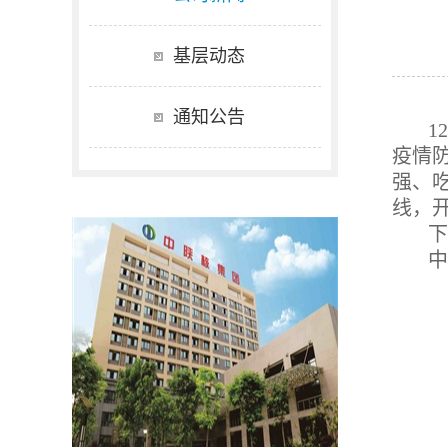
基层动态
通知公告
1
疫情
强、
线，
下
中