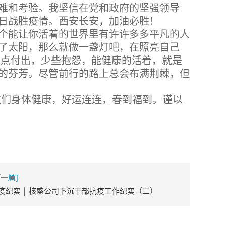
难和考验。我坚信在党和政府的坚强领导
日战胜疫情。西安长安，加油必胜！
这个能让你活着的世界里有许许多多平凡的人
了太阳，那么就做一盏灯吧，在照亮自己
点付出，少些抱怨，能健康的活着，就是
的芬芳。尽管前行的路上总会布满荆棘，但
友们身体健康，好运连连，春到福到。谨以
疫纪实 ￨ 核盛公司下沉干部抗疫工作纪实（二）