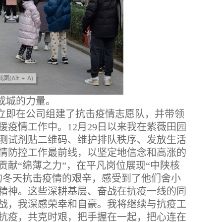
成城的力量。
立即在公司组建了抗击疫情志愿队，并带领
疫情工作中。12月29日以来我在紫薇田园
测试剂贴二维码、维护排队秩序、发放生活
情防控工作最前线，以坚定地信念和高涨的
献“绵薄之力”，在平凡岗位展现“中陕核
的冬天抗击疫情的艰辛，感受到了他们舍小
精神。这些深耕基层、奋战在抗疫一线的同
战，我深感荣幸和自豪。我将继续与抗疫工
抗疫，共克时艰，把手握在一起，把心连在