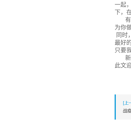
一起
下，
有
为你
同时
最好
只要
新
此文
战疫