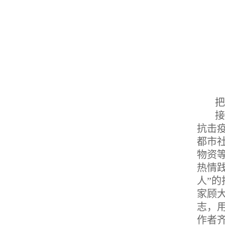
把
接
抗击
都市
物资
热情
人”
家顾
志，
作者