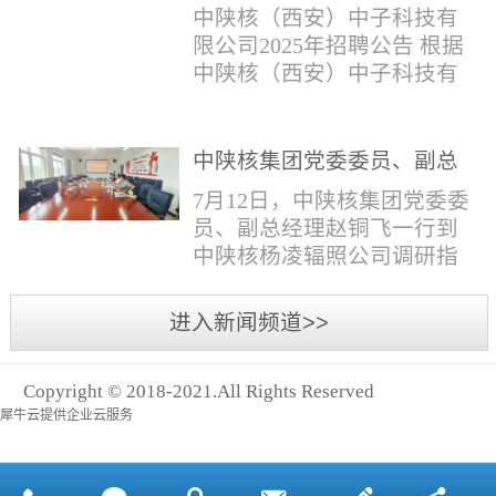
与仪器社招2时佳女1983年12
限公司2025年招聘公告
填写。并将《应聘人员登记
中陕核（西安）中子科技有
月本科西安石油大学通信工
表》和本人学历学位证书和
限公司2025年招聘公告 根据
程社招3王小明男1981年11月
相关证件扫描件发送至报名
中陕核（西安）中子科技有
本科西安石油大学测控技术
邮箱。（二）简...
限公司发展需求，现面向社
与仪器社招4席彪男1986年2
会公开招聘，有关事项公告
月本科太原科技大学机械电
如下：一、招聘岗位及人数
中陕核集团党委委员、副总
子工程社招5何晔女1979年10
见附件1二、招聘范围（1）
经理赵铜飞一行到中陕核杨
月本科西安财经学院工商管
7月12日，中陕核集团党委委
社会招聘：面向社会招聘。
凌辐照公司调研指导工作
理社招6张柳怡女1998...
员、副总经理赵铜飞一行到
（2）应届生招聘：国家计划
中陕核杨凌辐照公司调研指
内统一招收的全日制院校应
导工作。中陕核集团科技信
届毕业生，重点院校应届毕
息部部长赵磊，中陕核核盛
进入新闻频道>>
业生优先；回国一年内取得
公司执行董事张鹏，核盛公
国家教育部出具的学历（学
司副总经理、杨凌辐照公司
位）认证的归国留学生。
Copyright © 2018-2021.All Rights Reserved
执行董事李奎等陪同调研。
三、招聘流程（一）个人报
犀牛云提供企业云服务
赵铜飞参观了高分子材料研
名应聘者下载《应聘人员...
发实验室，了解了技术创新
及产业化应用进展，查看了