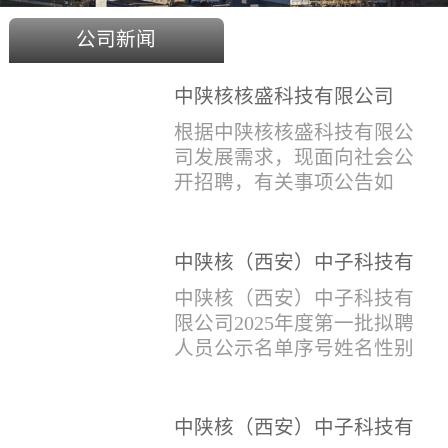
公司新闻
中陕核核盛科技有限公司
2025年度招聘公告
根据中陕核核盛科技有限公
司发展需求，现面向社会公
开招聘，有关事项公告如
下：一、招聘岗位及人数见
附件1二、招聘范围（1）社
会招聘：面向社会招聘，同
中陕核（西安）中子科技有
等条件下集团内部员工优
限公司2025年度第一批拟聘
中陕核（西安）中子科技有
先。（2）应届生招聘：国家
人员公示名单
限公司2025年度第一批拟聘
计划内统一招收的全日制院
人员公示名单序号姓名性别
校应届毕业生，重点院校应
出生年月学历毕业学校专业
届毕业生优先。（一）个人
招聘类别1刘恒男1981年9月
报名应聘者下载《应聘人员
本科西安石油大学测控技术
中陕核（西安）中子科技有
登记表》(见附件2）并如实