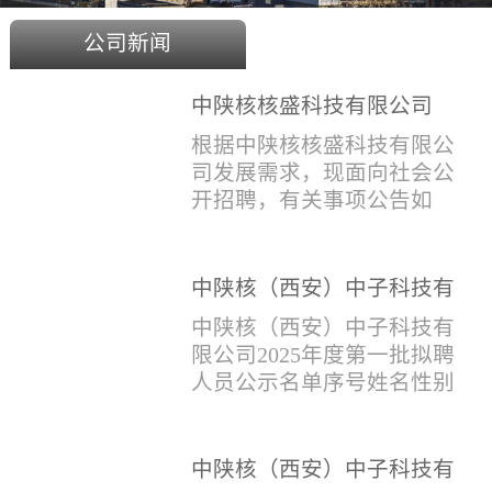
公司新闻
中陕核核盛科技有限公司
2025年度招聘公告
根据中陕核核盛科技有限公
司发展需求，现面向社会公
开招聘，有关事项公告如
下：一、招聘岗位及人数见
附件1二、招聘范围（1）社
会招聘：面向社会招聘，同
中陕核（西安）中子科技有
等条件下集团内部员工优
限公司2025年度第一批拟聘
中陕核（西安）中子科技有
先。（2）应届生招聘：国家
人员公示名单
限公司2025年度第一批拟聘
计划内统一招收的全日制院
人员公示名单序号姓名性别
校应届毕业生，重点院校应
出生年月学历毕业学校专业
届毕业生优先。（一）个人
招聘类别1刘恒男1981年9月
报名应聘者下载《应聘人员
本科西安石油大学测控技术
中陕核（西安）中子科技有
登记表》(见附件2）并如实