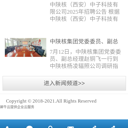
与仪器社招2时佳女1983年12
限公司2025年招聘公告
填写。并将《应聘人员登记
中陕核（西安）中子科技有
月本科西安石油大学通信工
表》和本人学历学位证书和
限公司2025年招聘公告 根据
程社招3王小明男1981年11月
相关证件扫描件发送至报名
中陕核（西安）中子科技有
本科西安石油大学测控技术
邮箱。（二）简...
限公司发展需求，现面向社
与仪器社招4席彪男1986年2
会公开招聘，有关事项公告
月本科太原科技大学机械电
如下：一、招聘岗位及人数
中陕核集团党委委员、副总
子工程社招5何晔女1979年10
见附件1二、招聘范围（1）
经理赵铜飞一行到中陕核杨
月本科西安财经学院工商管
7月12日，中陕核集团党委委
社会招聘：面向社会招聘。
凌辐照公司调研指导工作
理社招6张柳怡女1998...
员、副总经理赵铜飞一行到
（2）应届生招聘：国家计划
中陕核杨凌辐照公司调研指
内统一招收的全日制院校应
导工作。中陕核集团科技信
届毕业生，重点院校应届毕
息部部长赵磊，中陕核核盛
进入新闻频道>>
业生优先；回国一年内取得
公司执行董事张鹏，核盛公
国家教育部出具的学历（学
司副总经理、杨凌辐照公司
位）认证的归国留学生。
Copyright © 2018-2021.All Rights Reserved
执行董事李奎等陪同调研。
三、招聘流程（一）个人报
犀牛云提供企业云服务
赵铜飞参观了高分子材料研
名应聘者下载《应聘人员...
发实验室，了解了技术创新
及产业化应用进展，查看了