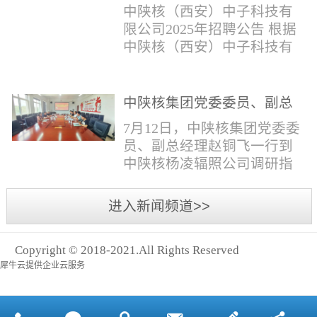
与仪器社招2时佳女1983年12
限公司2025年招聘公告
填写。并将《应聘人员登记
中陕核（西安）中子科技有
月本科西安石油大学通信工
表》和本人学历学位证书和
限公司2025年招聘公告 根据
程社招3王小明男1981年11月
相关证件扫描件发送至报名
中陕核（西安）中子科技有
本科西安石油大学测控技术
邮箱。（二）简...
限公司发展需求，现面向社
与仪器社招4席彪男1986年2
会公开招聘，有关事项公告
月本科太原科技大学机械电
如下：一、招聘岗位及人数
中陕核集团党委委员、副总
子工程社招5何晔女1979年10
见附件1二、招聘范围（1）
经理赵铜飞一行到中陕核杨
月本科西安财经学院工商管
7月12日，中陕核集团党委委
社会招聘：面向社会招聘。
凌辐照公司调研指导工作
理社招6张柳怡女1998...
员、副总经理赵铜飞一行到
（2）应届生招聘：国家计划
中陕核杨凌辐照公司调研指
内统一招收的全日制院校应
导工作。中陕核集团科技信
届毕业生，重点院校应届毕
息部部长赵磊，中陕核核盛
进入新闻频道>>
业生优先；回国一年内取得
公司执行董事张鹏，核盛公
国家教育部出具的学历（学
司副总经理、杨凌辐照公司
位）认证的归国留学生。
Copyright © 2018-2021.All Rights Reserved
执行董事李奎等陪同调研。
三、招聘流程（一）个人报
犀牛云提供企业云服务
赵铜飞参观了高分子材料研
名应聘者下载《应聘人员...
发实验室，了解了技术创新
及产业化应用进展，查看了