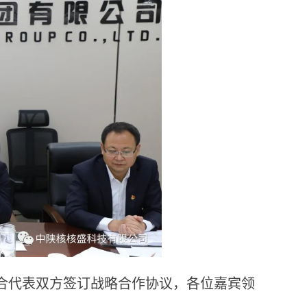
合代表双方签订战略合作协议，各位嘉宾领