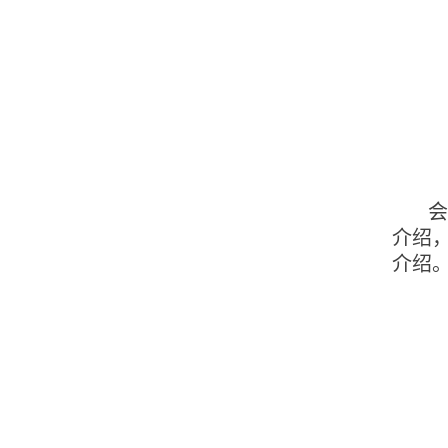
会
介绍
介绍