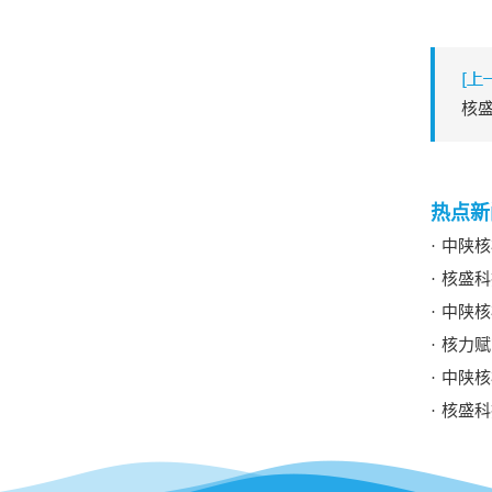
热点新
中陕核
核盛科
中陕核
核力赋能
中陕核
核盛科