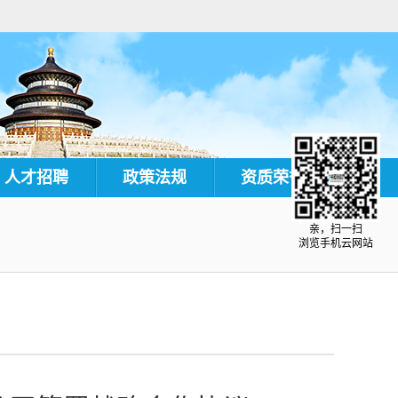
人才招聘
政策法规
资质荣誉
亲，扫一扫
浏览手机云网站