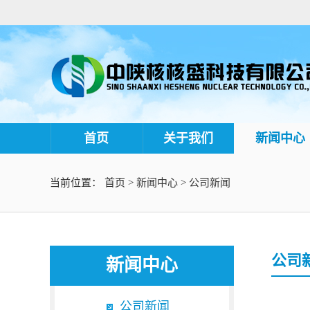
首页
关于我们
新闻中心
当前位置：
首页
>
新闻中心
>
公司新闻
公司
新闻中心
公司新闻