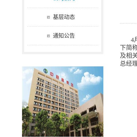
基层动态
通知公告
4
下简
及相
总经