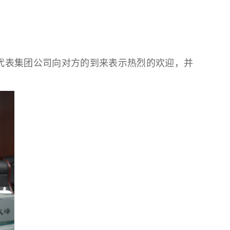
代表集团公司向对方的到来表示热烈的欢迎，并