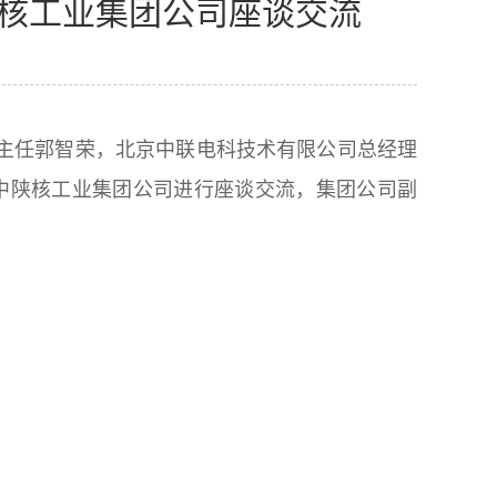
核工业集团公司座谈交流
中心主任郭智荣，北京中联电科技术有限公司总经理
中陕核工业集团公司进行座谈交流，集团公司副