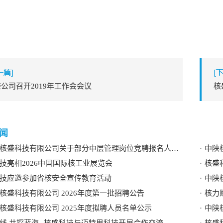
公司召开2019年工作会会议
闻
盛科技有限公司关于部分中层管理岗位竞聘报名人员资格审查结果的公示
中陕核
技亮相2026中国国际核工业展览会
核盛
技应邀参加省核安全宣传教育活动
中陕
核盛科技有限公司 2026年度第一批招聘公告
核力赋
核盛科技有限公司 2025年度拟聘人员名单公示
中陕