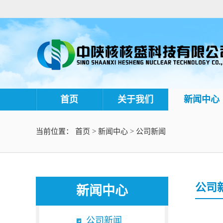
首页
关于我们
新闻中心
当前位置：
首页
>
新闻中心
>
公司新闻
公司
新闻中心
公司新闻