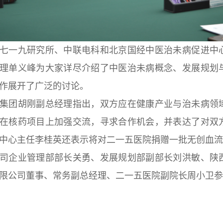
七一九研究所、中联电科和北京国经中医治未病促进中
理单义峰为大家详尽介绍了中医治未病概念、发展规划
作展开了广泛的讨论。
集团胡刚副总经理指出，双方应在健康产业与治未病领
在核药项目上加强交流，寻求合作机会，并表达了对双
中心主任李桂英还表示将对二一五医院捐赠一批无创血流
司企业管理部部长关勇、发展规划部副部长刘洪敏、陕
限公司董事、常务副总经理、二一五医院副院长周小卫参