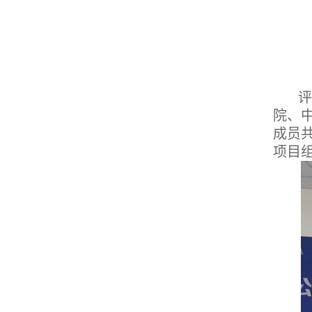
评
院、
成员
项目