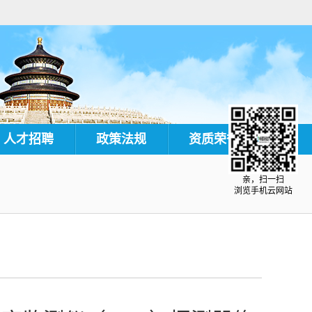
人才招聘
政策法规
资质荣誉
亲，扫一扫
浏览手机云网站