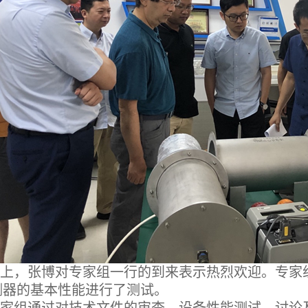
上，张博对专家组一行的到来表示热烈欢迎。专家
测器的基本性能进行了测试。