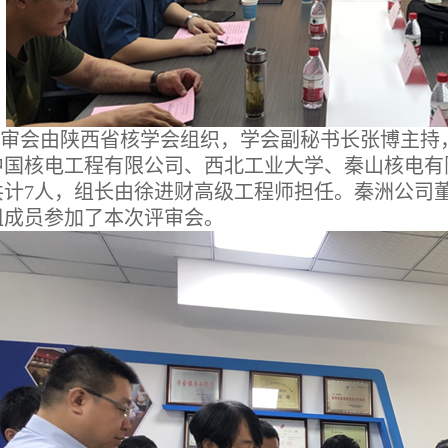
审会由陕西省核学会组织，学会副秘书长张博主持
中国核电工程有限公司、西北工业大学、秦山核电有
共计7人，组长由徐进财高级工程师担任。秦洲公司
组成员参加了本次评审会。