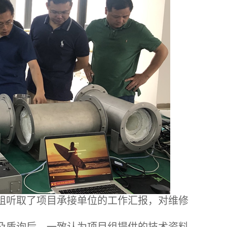
组听取了项目承接单位的工作汇报，对维修