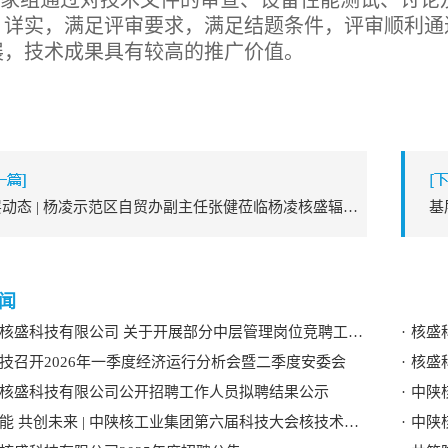
家组通过对技术文件的审查、设备性能测试、讨论
、详实，满足评审要求，满足结题条件，评审顺利通
展，技术成果具有较高的推广价值。
基层动态 | 杨凌示范区自贸办副主任张健莅临杨凌核盛辐照公司调研交流
闻
核盛科技有限公司 关于开展部分中层管理岗位竞聘工作的 公告
核盛
技召开2026年一季度经济运行分析会暨二季度安委会
核盛
核盛科技有限公司公开招聘工作人员拟聘结果公示
中陕
 共创未来 | 中陕核工业集团第六届科技大会核技术应用学术交流分论坛成功举办
中陕