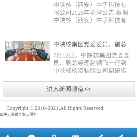
与仪器社招2时佳女1983年12
限公司2025年招聘公告
填写。并将《应聘人员登记
中陕核（西安）中子科技有
月本科西安石油大学通信工
表》和本人学历学位证书和
限公司2025年招聘公告 根据
程社招3王小明男1981年11月
相关证件扫描件发送至报名
中陕核（西安）中子科技有
本科西安石油大学测控技术
邮箱。（二）简...
限公司发展需求，现面向社
与仪器社招4席彪男1986年2
会公开招聘，有关事项公告
月本科太原科技大学机械电
如下：一、招聘岗位及人数
中陕核集团党委委员、副总
子工程社招5何晔女1979年10
见附件1二、招聘范围（1）
经理赵铜飞一行到中陕核杨
月本科西安财经学院工商管
7月12日，中陕核集团党委委
社会招聘：面向社会招聘。
凌辐照公司调研指导工作
理社招6张柳怡女1998...
员、副总经理赵铜飞一行到
（2）应届生招聘：国家计划
中陕核杨凌辐照公司调研指
内统一招收的全日制院校应
导工作。中陕核集团科技信
届毕业生，重点院校应届毕
息部部长赵磊，中陕核核盛
进入新闻频道>>
业生优先；回国一年内取得
公司执行董事张鹏，核盛公
国家教育部出具的学历（学
司副总经理、杨凌辐照公司
位）认证的归国留学生。
Copyright © 2018-2021.All Rights Reserved
执行董事李奎等陪同调研。
三、招聘流程（一）个人报
犀牛云提供企业云服务
赵铜飞参观了高分子材料研
名应聘者下载《应聘人员...
发实验室，了解了技术创新
及产业化应用进展，查看了