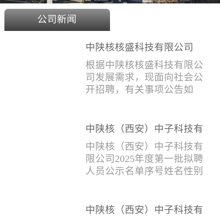
公司新闻
中陕核核盛科技有限公司
2025年度招聘公告
根据中陕核核盛科技有限公
司发展需求，现面向社会公
开招聘，有关事项公告如
下：一、招聘岗位及人数见
附件1二、招聘范围（1）社
会招聘：面向社会招聘，同
中陕核（西安）中子科技有
等条件下集团内部员工优
限公司2025年度第一批拟聘
中陕核（西安）中子科技有
先。（2）应届生招聘：国家
人员公示名单
限公司2025年度第一批拟聘
计划内统一招收的全日制院
人员公示名单序号姓名性别
校应届毕业生，重点院校应
出生年月学历毕业学校专业
届毕业生优先。（一）个人
招聘类别1刘恒男1981年9月
报名应聘者下载《应聘人员
本科西安石油大学测控技术
中陕核（西安）中子科技有
登记表》(见附件2）并如实