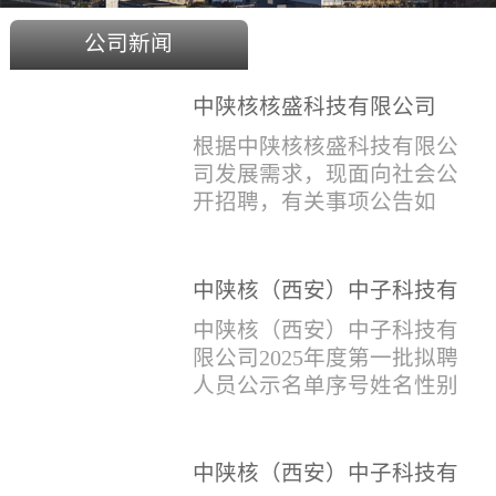
公司新闻
中陕核核盛科技有限公司
2025年度招聘公告
根据中陕核核盛科技有限公
司发展需求，现面向社会公
开招聘，有关事项公告如
下：一、招聘岗位及人数见
附件1二、招聘范围（1）社
会招聘：面向社会招聘，同
中陕核（西安）中子科技有
等条件下集团内部员工优
限公司2025年度第一批拟聘
中陕核（西安）中子科技有
先。（2）应届生招聘：国家
人员公示名单
限公司2025年度第一批拟聘
计划内统一招收的全日制院
人员公示名单序号姓名性别
校应届毕业生，重点院校应
出生年月学历毕业学校专业
届毕业生优先。（一）个人
招聘类别1刘恒男1981年9月
报名应聘者下载《应聘人员
本科西安石油大学测控技术
中陕核（西安）中子科技有
登记表》(见附件2）并如实