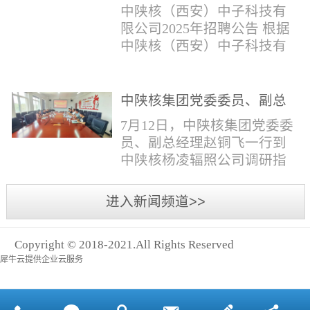
与仪器社招2时佳女1983年12
限公司2025年招聘公告
填写。并将《应聘人员登记
中陕核（西安）中子科技有
月本科西安石油大学通信工
表》和本人学历学位证书和
限公司2025年招聘公告 根据
程社招3王小明男1981年11月
相关证件扫描件发送至报名
中陕核（西安）中子科技有
本科西安石油大学测控技术
邮箱。（二）简...
限公司发展需求，现面向社
与仪器社招4席彪男1986年2
会公开招聘，有关事项公告
月本科太原科技大学机械电
如下：一、招聘岗位及人数
中陕核集团党委委员、副总
子工程社招5何晔女1979年10
见附件1二、招聘范围（1）
经理赵铜飞一行到中陕核杨
月本科西安财经学院工商管
7月12日，中陕核集团党委委
社会招聘：面向社会招聘。
凌辐照公司调研指导工作
理社招6张柳怡女1998...
员、副总经理赵铜飞一行到
（2）应届生招聘：国家计划
中陕核杨凌辐照公司调研指
内统一招收的全日制院校应
导工作。中陕核集团科技信
届毕业生，重点院校应届毕
息部部长赵磊，中陕核核盛
进入新闻频道>>
业生优先；回国一年内取得
公司执行董事张鹏，核盛公
国家教育部出具的学历（学
司副总经理、杨凌辐照公司
位）认证的归国留学生。
Copyright © 2018-2021.All Rights Reserved
执行董事李奎等陪同调研。
三、招聘流程（一）个人报
犀牛云提供企业云服务
赵铜飞参观了高分子材料研
名应聘者下载《应聘人员...
发实验室，了解了技术创新
及产业化应用进展，查看了