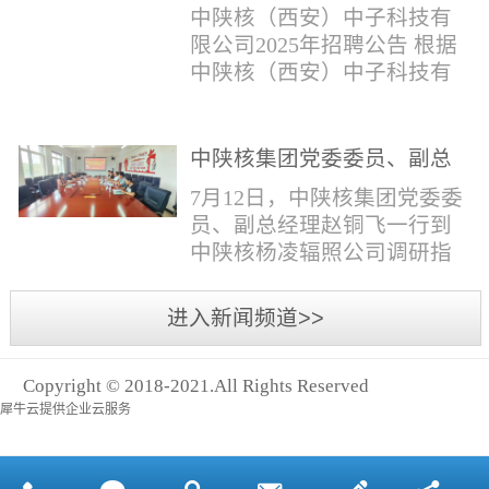
与仪器社招2时佳女1983年12
限公司2025年招聘公告
填写。并将《应聘人员登记
中陕核（西安）中子科技有
月本科西安石油大学通信工
表》和本人学历学位证书和
限公司2025年招聘公告 根据
程社招3王小明男1981年11月
相关证件扫描件发送至报名
中陕核（西安）中子科技有
本科西安石油大学测控技术
邮箱。（二）简...
限公司发展需求，现面向社
与仪器社招4席彪男1986年2
会公开招聘，有关事项公告
月本科太原科技大学机械电
如下：一、招聘岗位及人数
中陕核集团党委委员、副总
子工程社招5何晔女1979年10
见附件1二、招聘范围（1）
经理赵铜飞一行到中陕核杨
月本科西安财经学院工商管
7月12日，中陕核集团党委委
社会招聘：面向社会招聘。
凌辐照公司调研指导工作
理社招6张柳怡女1998...
员、副总经理赵铜飞一行到
（2）应届生招聘：国家计划
中陕核杨凌辐照公司调研指
内统一招收的全日制院校应
导工作。中陕核集团科技信
届毕业生，重点院校应届毕
息部部长赵磊，中陕核核盛
进入新闻频道>>
业生优先；回国一年内取得
公司执行董事张鹏，核盛公
国家教育部出具的学历（学
司副总经理、杨凌辐照公司
位）认证的归国留学生。
Copyright © 2018-2021.All Rights Reserved
执行董事李奎等陪同调研。
三、招聘流程（一）个人报
犀牛云提供企业云服务
赵铜飞参观了高分子材料研
名应聘者下载《应聘人员...
发实验室，了解了技术创新
及产业化应用进展，查看了