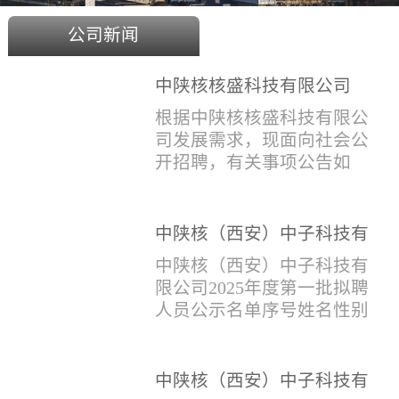
公司新闻
中陕核核盛科技有限公司
2025年度招聘公告
根据中陕核核盛科技有限公
司发展需求，现面向社会公
开招聘，有关事项公告如
下：一、招聘岗位及人数见
附件1二、招聘范围（1）社
会招聘：面向社会招聘，同
中陕核（西安）中子科技有
等条件下集团内部员工优
限公司2025年度第一批拟聘
中陕核（西安）中子科技有
先。（2）应届生招聘：国家
人员公示名单
限公司2025年度第一批拟聘
计划内统一招收的全日制院
人员公示名单序号姓名性别
校应届毕业生，重点院校应
出生年月学历毕业学校专业
届毕业生优先。（一）个人
招聘类别1刘恒男1981年9月
报名应聘者下载《应聘人员
本科西安石油大学测控技术
中陕核（西安）中子科技有
登记表》(见附件2）并如实