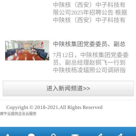
与仪器社招2时佳女1983年12
限公司2025年招聘公告
填写。并将《应聘人员登记
中陕核（西安）中子科技有
月本科西安石油大学通信工
表》和本人学历学位证书和
限公司2025年招聘公告 根据
程社招3王小明男1981年11月
相关证件扫描件发送至报名
中陕核（西安）中子科技有
本科西安石油大学测控技术
邮箱。（二）简...
限公司发展需求，现面向社
与仪器社招4席彪男1986年2
会公开招聘，有关事项公告
月本科太原科技大学机械电
如下：一、招聘岗位及人数
中陕核集团党委委员、副总
子工程社招5何晔女1979年10
见附件1二、招聘范围（1）
经理赵铜飞一行到中陕核杨
月本科西安财经学院工商管
7月12日，中陕核集团党委委
社会招聘：面向社会招聘。
凌辐照公司调研指导工作
理社招6张柳怡女1998...
员、副总经理赵铜飞一行到
（2）应届生招聘：国家计划
中陕核杨凌辐照公司调研指
内统一招收的全日制院校应
导工作。中陕核集团科技信
届毕业生，重点院校应届毕
息部部长赵磊，中陕核核盛
进入新闻频道>>
业生优先；回国一年内取得
公司执行董事张鹏，核盛公
国家教育部出具的学历（学
司副总经理、杨凌辐照公司
位）认证的归国留学生。
Copyright © 2018-2021.All Rights Reserved
执行董事李奎等陪同调研。
三、招聘流程（一）个人报
犀牛云提供企业云服务
赵铜飞参观了高分子材料研
名应聘者下载《应聘人员...
发实验室，了解了技术创新
及产业化应用进展，查看了