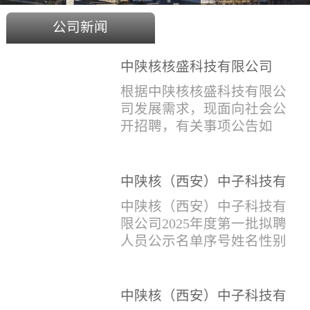
公司新闻
中陕核核盛科技有限公司
2025年度招聘公告
根据中陕核核盛科技有限公
司发展需求，现面向社会公
开招聘，有关事项公告如
下：一、招聘岗位及人数见
附件1二、招聘范围（1）社
会招聘：面向社会招聘，同
中陕核（西安）中子科技有
等条件下集团内部员工优
限公司2025年度第一批拟聘
中陕核（西安）中子科技有
先。（2）应届生招聘：国家
人员公示名单
限公司2025年度第一批拟聘
计划内统一招收的全日制院
人员公示名单序号姓名性别
校应届毕业生，重点院校应
出生年月学历毕业学校专业
届毕业生优先。（一）个人
招聘类别1刘恒男1981年9月
报名应聘者下载《应聘人员
本科西安石油大学测控技术
中陕核（西安）中子科技有
登记表》(见附件2）并如实