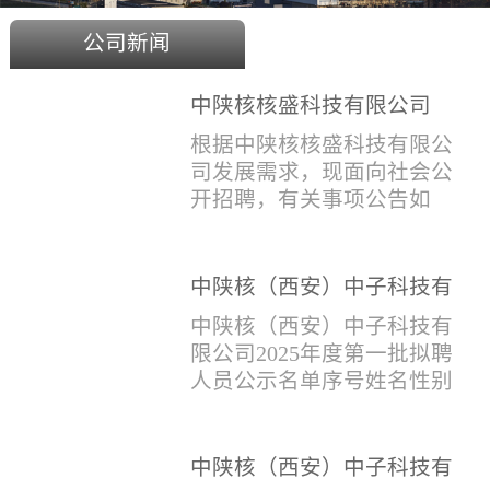
公司新闻
中陕核核盛科技有限公司
2025年度招聘公告
根据中陕核核盛科技有限公
司发展需求，现面向社会公
开招聘，有关事项公告如
下：一、招聘岗位及人数见
附件1二、招聘范围（1）社
会招聘：面向社会招聘，同
中陕核（西安）中子科技有
等条件下集团内部员工优
限公司2025年度第一批拟聘
中陕核（西安）中子科技有
先。（2）应届生招聘：国家
人员公示名单
限公司2025年度第一批拟聘
计划内统一招收的全日制院
人员公示名单序号姓名性别
校应届毕业生，重点院校应
出生年月学历毕业学校专业
届毕业生优先。（一）个人
招聘类别1刘恒男1981年9月
报名应聘者下载《应聘人员
本科西安石油大学测控技术
中陕核（西安）中子科技有
登记表》(见附件2）并如实