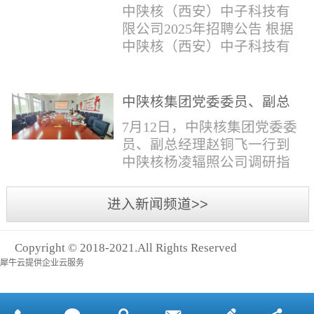
与仪器社招2时佳女1983年12
限公司2025年招聘公告
填写。并将《应聘人员登记
中陕核（西安）中子科技有
月本科西安石油大学通信工
表》和本人学历学位证书和
限公司2025年招聘公告 根据
程社招3王小明男1981年11月
相关证件扫描件发送至报名
中陕核（西安）中子科技有
本科西安石油大学测控技术
邮箱。（二）简...
限公司发展需求，现面向社
与仪器社招4席彪男1986年2
会公开招聘，有关事项公告
月本科太原科技大学机械电
如下：一、招聘岗位及人数
中陕核集团党委委员、副总
子工程社招5何晔女1979年10
见附件1二、招聘范围（1）
经理赵铜飞一行到中陕核杨
月本科西安财经学院工商管
7月12日，中陕核集团党委委
社会招聘：面向社会招聘。
凌辐照公司调研指导工作
理社招6张柳怡女1998...
员、副总经理赵铜飞一行到
（2）应届生招聘：国家计划
中陕核杨凌辐照公司调研指
内统一招收的全日制院校应
导工作。中陕核集团科技信
届毕业生，重点院校应届毕
息部部长赵磊，中陕核核盛
进入新闻频道>>
业生优先；回国一年内取得
公司执行董事张鹏，核盛公
国家教育部出具的学历（学
司副总经理、杨凌辐照公司
位）认证的归国留学生。
Copyright © 2018-2021.All Rights Reserved
执行董事李奎等陪同调研。
三、招聘流程（一）个人报
犀牛云提供企业云服务
赵铜飞参观了高分子材料研
名应聘者下载《应聘人员...
发实验室，了解了技术创新
及产业化应用进展，查看了