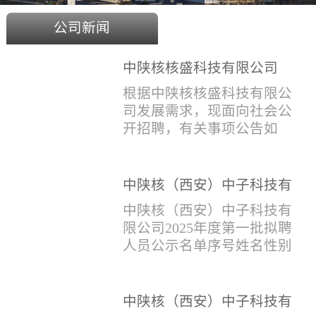
公司新闻
中陕核核盛科技有限公司
2025年度招聘公告
根据中陕核核盛科技有限公
司发展需求，现面向社会公
开招聘，有关事项公告如
下：一、招聘岗位及人数见
附件1二、招聘范围（1）社
会招聘：面向社会招聘，同
中陕核（西安）中子科技有
等条件下集团内部员工优
限公司2025年度第一批拟聘
中陕核（西安）中子科技有
先。（2）应届生招聘：国家
人员公示名单
限公司2025年度第一批拟聘
计划内统一招收的全日制院
人员公示名单序号姓名性别
校应届毕业生，重点院校应
出生年月学历毕业学校专业
届毕业生优先。（一）个人
招聘类别1刘恒男1981年9月
报名应聘者下载《应聘人员
本科西安石油大学测控技术
中陕核（西安）中子科技有
登记表》(见附件2）并如实