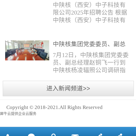
与仪器社招2时佳女1983年12
限公司2025年招聘公告
填写。并将《应聘人员登记
中陕核（西安）中子科技有
月本科西安石油大学通信工
表》和本人学历学位证书和
限公司2025年招聘公告 根据
程社招3王小明男1981年11月
相关证件扫描件发送至报名
中陕核（西安）中子科技有
本科西安石油大学测控技术
邮箱。（二）简...
限公司发展需求，现面向社
与仪器社招4席彪男1986年2
会公开招聘，有关事项公告
月本科太原科技大学机械电
如下：一、招聘岗位及人数
中陕核集团党委委员、副总
子工程社招5何晔女1979年10
见附件1二、招聘范围（1）
经理赵铜飞一行到中陕核杨
月本科西安财经学院工商管
7月12日，中陕核集团党委委
社会招聘：面向社会招聘。
凌辐照公司调研指导工作
理社招6张柳怡女1998...
员、副总经理赵铜飞一行到
（2）应届生招聘：国家计划
中陕核杨凌辐照公司调研指
内统一招收的全日制院校应
导工作。中陕核集团科技信
届毕业生，重点院校应届毕
息部部长赵磊，中陕核核盛
进入新闻频道>>
业生优先；回国一年内取得
公司执行董事张鹏，核盛公
国家教育部出具的学历（学
司副总经理、杨凌辐照公司
位）认证的归国留学生。
Copyright © 2018-2021.All Rights Reserved
执行董事李奎等陪同调研。
三、招聘流程（一）个人报
犀牛云提供企业云服务
赵铜飞参观了高分子材料研
名应聘者下载《应聘人员...
发实验室，了解了技术创新
及产业化应用进展，查看了