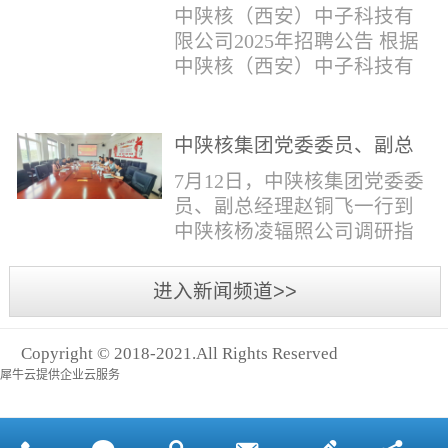
与仪器社招2时佳女1983年12
限公司2025年招聘公告
填写。并将《应聘人员登记
中陕核（西安）中子科技有
月本科西安石油大学通信工
表》和本人学历学位证书和
限公司2025年招聘公告 根据
程社招3王小明男1981年11月
相关证件扫描件发送至报名
中陕核（西安）中子科技有
本科西安石油大学测控技术
邮箱。（二）简...
限公司发展需求，现面向社
与仪器社招4席彪男1986年2
会公开招聘，有关事项公告
月本科太原科技大学机械电
如下：一、招聘岗位及人数
中陕核集团党委委员、副总
子工程社招5何晔女1979年10
见附件1二、招聘范围（1）
经理赵铜飞一行到中陕核杨
月本科西安财经学院工商管
7月12日，中陕核集团党委委
社会招聘：面向社会招聘。
凌辐照公司调研指导工作
理社招6张柳怡女1998...
员、副总经理赵铜飞一行到
（2）应届生招聘：国家计划
中陕核杨凌辐照公司调研指
内统一招收的全日制院校应
导工作。中陕核集团科技信
届毕业生，重点院校应届毕
息部部长赵磊，中陕核核盛
进入新闻频道>>
业生优先；回国一年内取得
公司执行董事张鹏，核盛公
国家教育部出具的学历（学
司副总经理、杨凌辐照公司
位）认证的归国留学生。
Copyright © 2018-2021.All Rights Reserved
执行董事李奎等陪同调研。
三、招聘流程（一）个人报
犀牛云提供企业云服务
赵铜飞参观了高分子材料研
名应聘者下载《应聘人员...
发实验室，了解了技术创新
及产业化应用进展，查看了