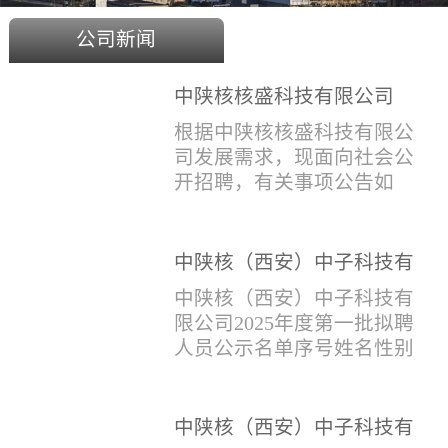
公司新闻
中陕核核盛科技有限公司
2025年度招聘公告
根据中陕核核盛科技有限公
司发展需求，现面向社会公
开招聘，有关事项公告如
下：一、招聘岗位及人数见
附件1二、招聘范围（1）社
会招聘：面向社会招聘，同
中陕核（西安）中子科技有
等条件下集团内部员工优
限公司2025年度第一批拟聘
中陕核（西安）中子科技有
先。（2）应届生招聘：国家
人员公示名单
限公司2025年度第一批拟聘
计划内统一招收的全日制院
人员公示名单序号姓名性别
校应届毕业生，重点院校应
出生年月学历毕业学校专业
届毕业生优先。（一）个人
招聘类别1刘恒男1981年9月
报名应聘者下载《应聘人员
本科西安石油大学测控技术
中陕核（西安）中子科技有
登记表》(见附件2）并如实