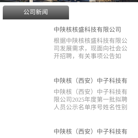
公司新闻
中陕核核盛科技有限公司
2025年度招聘公告
根据中陕核核盛科技有限公
司发展需求，现面向社会公
开招聘，有关事项公告如
下：一、招聘岗位及人数见
附件1二、招聘范围（1）社
会招聘：面向社会招聘，同
中陕核（西安）中子科技有
等条件下集团内部员工优
限公司2025年度第一批拟聘
中陕核（西安）中子科技有
先。（2）应届生招聘：国家
人员公示名单
限公司2025年度第一批拟聘
计划内统一招收的全日制院
人员公示名单序号姓名性别
校应届毕业生，重点院校应
出生年月学历毕业学校专业
届毕业生优先。（一）个人
招聘类别1刘恒男1981年9月
报名应聘者下载《应聘人员
本科西安石油大学测控技术
中陕核（西安）中子科技有
登记表》(见附件2）并如实