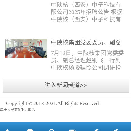
与仪器社招2时佳女1983年12
限公司2025年招聘公告
填写。并将《应聘人员登记
中陕核（西安）中子科技有
月本科西安石油大学通信工
表》和本人学历学位证书和
限公司2025年招聘公告 根据
程社招3王小明男1981年11月
相关证件扫描件发送至报名
中陕核（西安）中子科技有
本科西安石油大学测控技术
邮箱。（二）简...
限公司发展需求，现面向社
与仪器社招4席彪男1986年2
会公开招聘，有关事项公告
月本科太原科技大学机械电
如下：一、招聘岗位及人数
中陕核集团党委委员、副总
子工程社招5何晔女1979年10
见附件1二、招聘范围（1）
经理赵铜飞一行到中陕核杨
月本科西安财经学院工商管
7月12日，中陕核集团党委委
社会招聘：面向社会招聘。
凌辐照公司调研指导工作
理社招6张柳怡女1998...
员、副总经理赵铜飞一行到
（2）应届生招聘：国家计划
中陕核杨凌辐照公司调研指
内统一招收的全日制院校应
导工作。中陕核集团科技信
届毕业生，重点院校应届毕
息部部长赵磊，中陕核核盛
进入新闻频道>>
业生优先；回国一年内取得
公司执行董事张鹏，核盛公
国家教育部出具的学历（学
司副总经理、杨凌辐照公司
位）认证的归国留学生。
Copyright © 2018-2021.All Rights Reserved
执行董事李奎等陪同调研。
三、招聘流程（一）个人报
犀牛云提供企业云服务
赵铜飞参观了高分子材料研
名应聘者下载《应聘人员...
发实验室，了解了技术创新
及产业化应用进展，查看了