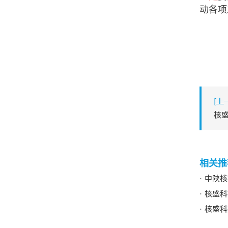
动各项
中陕核核
核盛科
核盛科