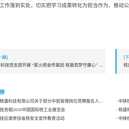
工作落到实处，切实把学习成果转化为担当作为、推动公
核盛科技党支部开展 “薪火照金传基因 核盾筑梦守廉心” 主题党日活动
核
盛科技有限公司关于部分中层管理岗位竞聘报名人员资格审查结果的公示
中陕核
技亮相2026中国国际核工业展览会
核盛
技应邀参加省核安全宣传教育活动
中陕