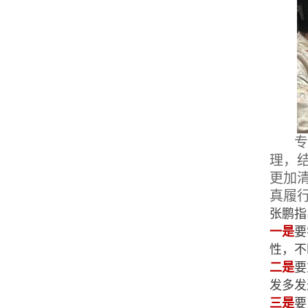
理，
更加
真履
张鹏指
一是
要
性，不
二是
要
发多发
三是
要