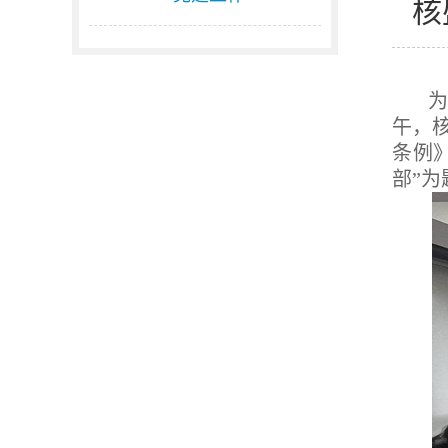
核
为
午，
条例
部”