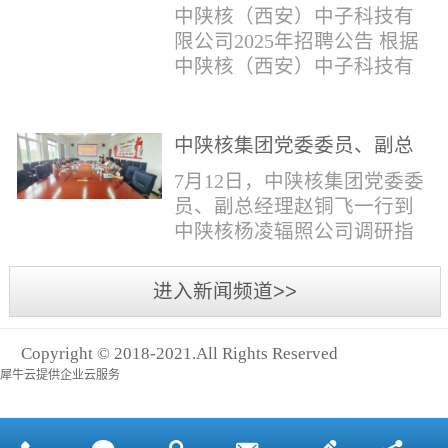
与仪器社招2时佳女1983年12
限公司2025年招聘公告
填写。并将《应聘人员登记
中陕核（西安）中子科技有
月本科西安石油大学通信工
表》和本人学历学位证书和
限公司2025年招聘公告 根据
程社招3王小明男1981年11月
相关证件扫描件发送至报名
中陕核（西安）中子科技有
本科西安石油大学测控技术
邮箱。（二）简...
限公司发展需求，现面向社
与仪器社招4席彪男1986年2
会公开招聘，有关事项公告
月本科太原科技大学机械电
如下：一、招聘岗位及人数
中陕核集团党委委员、副总
子工程社招5何晔女1979年10
见附件1二、招聘范围（1）
经理赵铜飞一行到中陕核杨
月本科西安财经学院工商管
7月12日，中陕核集团党委委
社会招聘：面向社会招聘。
凌辐照公司调研指导工作
理社招6张柳怡女1998...
员、副总经理赵铜飞一行到
（2）应届生招聘：国家计划
中陕核杨凌辐照公司调研指
内统一招收的全日制院校应
导工作。中陕核集团科技信
届毕业生，重点院校应届毕
息部部长赵磊，中陕核核盛
进入新闻频道>>
业生优先；回国一年内取得
公司执行董事张鹏，核盛公
国家教育部出具的学历（学
司副总经理、杨凌辐照公司
位）认证的归国留学生。
Copyright © 2018-2021.All Rights Reserved
执行董事李奎等陪同调研。
三、招聘流程（一）个人报
犀牛云提供企业云服务
赵铜飞参观了高分子材料研
名应聘者下载《应聘人员...
发实验室，了解了技术创新
及产业化应用进展，查看了