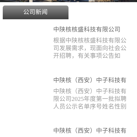
公司新闻
中陕核核盛科技有限公司
2025年度招聘公告
根据中陕核核盛科技有限公
司发展需求，现面向社会公
开招聘，有关事项公告如
下：一、招聘岗位及人数见
附件1二、招聘范围（1）社
会招聘：面向社会招聘，同
中陕核（西安）中子科技有
等条件下集团内部员工优
限公司2025年度第一批拟聘
中陕核（西安）中子科技有
先。（2）应届生招聘：国家
人员公示名单
限公司2025年度第一批拟聘
计划内统一招收的全日制院
人员公示名单序号姓名性别
校应届毕业生，重点院校应
出生年月学历毕业学校专业
届毕业生优先。（一）个人
招聘类别1刘恒男1981年9月
报名应聘者下载《应聘人员
本科西安石油大学测控技术
中陕核（西安）中子科技有
登记表》(见附件2）并如实