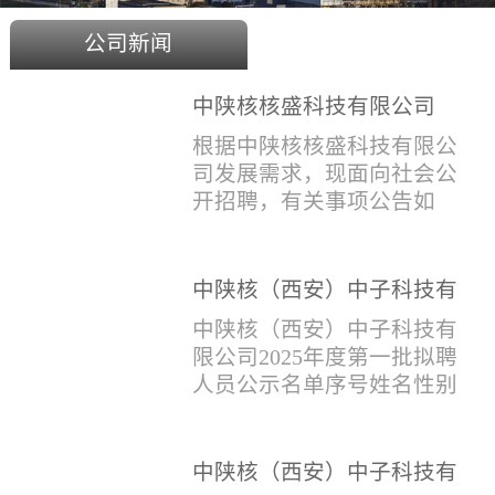
公司新闻
中陕核核盛科技有限公司
2025年度招聘公告
根据中陕核核盛科技有限公
司发展需求，现面向社会公
开招聘，有关事项公告如
下：一、招聘岗位及人数见
附件1二、招聘范围（1）社
会招聘：面向社会招聘，同
中陕核（西安）中子科技有
等条件下集团内部员工优
限公司2025年度第一批拟聘
中陕核（西安）中子科技有
先。（2）应届生招聘：国家
人员公示名单
限公司2025年度第一批拟聘
计划内统一招收的全日制院
人员公示名单序号姓名性别
校应届毕业生，重点院校应
出生年月学历毕业学校专业
届毕业生优先。（一）个人
招聘类别1刘恒男1981年9月
报名应聘者下载《应聘人员
本科西安石油大学测控技术
中陕核（西安）中子科技有
登记表》(见附件2）并如实