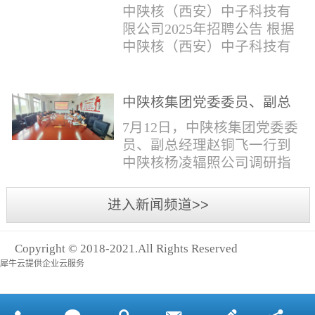
与仪器社招2时佳女1983年12
限公司2025年招聘公告
填写。并将《应聘人员登记
中陕核（西安）中子科技有
月本科西安石油大学通信工
表》和本人学历学位证书和
限公司2025年招聘公告 根据
程社招3王小明男1981年11月
相关证件扫描件发送至报名
中陕核（西安）中子科技有
本科西安石油大学测控技术
邮箱。（二）简...
限公司发展需求，现面向社
与仪器社招4席彪男1986年2
会公开招聘，有关事项公告
月本科太原科技大学机械电
如下：一、招聘岗位及人数
中陕核集团党委委员、副总
子工程社招5何晔女1979年10
见附件1二、招聘范围（1）
经理赵铜飞一行到中陕核杨
月本科西安财经学院工商管
7月12日，中陕核集团党委委
社会招聘：面向社会招聘。
凌辐照公司调研指导工作
理社招6张柳怡女1998...
员、副总经理赵铜飞一行到
（2）应届生招聘：国家计划
中陕核杨凌辐照公司调研指
内统一招收的全日制院校应
导工作。中陕核集团科技信
届毕业生，重点院校应届毕
息部部长赵磊，中陕核核盛
进入新闻频道>>
业生优先；回国一年内取得
公司执行董事张鹏，核盛公
国家教育部出具的学历（学
司副总经理、杨凌辐照公司
位）认证的归国留学生。
Copyright © 2018-2021.All Rights Reserved
执行董事李奎等陪同调研。
三、招聘流程（一）个人报
犀牛云提供企业云服务
赵铜飞参观了高分子材料研
名应聘者下载《应聘人员...
发实验室，了解了技术创新
及产业化应用进展，查看了