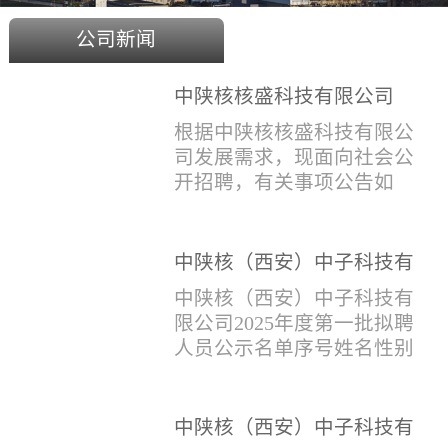
公司新闻
中陕核核盛科技有限公司
2025年度招聘公告
根据中陕核核盛科技有限公
司发展需求，现面向社会公
开招聘，有关事项公告如
下：一、招聘岗位及人数见
附件1二、招聘范围（1）社
会招聘：面向社会招聘，同
中陕核（西安）中子科技有
等条件下集团内部员工优
限公司2025年度第一批拟聘
中陕核（西安）中子科技有
先。（2）应届生招聘：国家
人员公示名单
限公司2025年度第一批拟聘
计划内统一招收的全日制院
人员公示名单序号姓名性别
校应届毕业生，重点院校应
出生年月学历毕业学校专业
届毕业生优先。（一）个人
招聘类别1刘恒男1981年9月
报名应聘者下载《应聘人员
本科西安石油大学测控技术
中陕核（西安）中子科技有
登记表》(见附件2）并如实