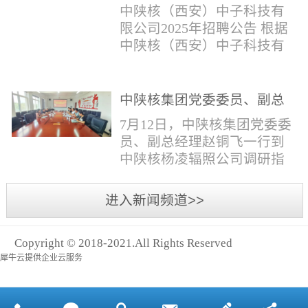
与仪器社招2时佳女1983年12
限公司2025年招聘公告
填写。并将《应聘人员登记
中陕核（西安）中子科技有
月本科西安石油大学通信工
表》和本人学历学位证书和
限公司2025年招聘公告 根据
程社招3王小明男1981年11月
相关证件扫描件发送至报名
中陕核（西安）中子科技有
本科西安石油大学测控技术
邮箱。（二）简...
限公司发展需求，现面向社
与仪器社招4席彪男1986年2
会公开招聘，有关事项公告
月本科太原科技大学机械电
如下：一、招聘岗位及人数
中陕核集团党委委员、副总
子工程社招5何晔女1979年10
见附件1二、招聘范围（1）
经理赵铜飞一行到中陕核杨
月本科西安财经学院工商管
7月12日，中陕核集团党委委
社会招聘：面向社会招聘。
凌辐照公司调研指导工作
理社招6张柳怡女1998...
员、副总经理赵铜飞一行到
（2）应届生招聘：国家计划
中陕核杨凌辐照公司调研指
内统一招收的全日制院校应
导工作。中陕核集团科技信
届毕业生，重点院校应届毕
息部部长赵磊，中陕核核盛
进入新闻频道>>
业生优先；回国一年内取得
公司执行董事张鹏，核盛公
国家教育部出具的学历（学
司副总经理、杨凌辐照公司
位）认证的归国留学生。
Copyright © 2018-2021.All Rights Reserved
执行董事李奎等陪同调研。
三、招聘流程（一）个人报
犀牛云提供企业云服务
赵铜飞参观了高分子材料研
名应聘者下载《应聘人员...
发实验室，了解了技术创新
及产业化应用进展，查看了