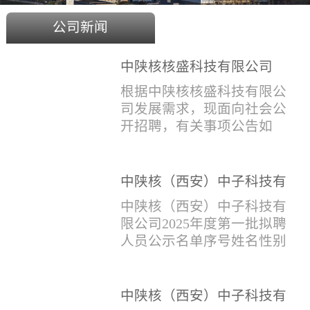
公司新闻
中陕核核盛科技有限公司
2025年度招聘公告
根据中陕核核盛科技有限公
司发展需求，现面向社会公
开招聘，有关事项公告如
下：一、招聘岗位及人数见
附件1二、招聘范围（1）社
会招聘：面向社会招聘，同
中陕核（西安）中子科技有
等条件下集团内部员工优
限公司2025年度第一批拟聘
中陕核（西安）中子科技有
先。（2）应届生招聘：国家
人员公示名单
限公司2025年度第一批拟聘
计划内统一招收的全日制院
人员公示名单序号姓名性别
校应届毕业生，重点院校应
出生年月学历毕业学校专业
届毕业生优先。（一）个人
招聘类别1刘恒男1981年9月
报名应聘者下载《应聘人员
本科西安石油大学测控技术
中陕核（西安）中子科技有
登记表》(见附件2）并如实