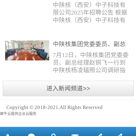
与仪器社招2时佳女1983年12
限公司2025年招聘公告
填写。并将《应聘人员登记
中陕核（西安）中子科技有
月本科西安石油大学通信工
表》和本人学历学位证书和
限公司2025年招聘公告 根据
程社招3王小明男1981年11月
相关证件扫描件发送至报名
中陕核（西安）中子科技有
本科西安石油大学测控技术
邮箱。（二）简...
限公司发展需求，现面向社
与仪器社招4席彪男1986年2
会公开招聘，有关事项公告
月本科太原科技大学机械电
如下：一、招聘岗位及人数
中陕核集团党委委员、副总
子工程社招5何晔女1979年10
见附件1二、招聘范围（1）
经理赵铜飞一行到中陕核杨
月本科西安财经学院工商管
7月12日，中陕核集团党委委
社会招聘：面向社会招聘。
凌辐照公司调研指导工作
理社招6张柳怡女1998...
员、副总经理赵铜飞一行到
（2）应届生招聘：国家计划
中陕核杨凌辐照公司调研指
内统一招收的全日制院校应
导工作。中陕核集团科技信
届毕业生，重点院校应届毕
息部部长赵磊，中陕核核盛
进入新闻频道>>
业生优先；回国一年内取得
公司执行董事张鹏，核盛公
国家教育部出具的学历（学
司副总经理、杨凌辐照公司
位）认证的归国留学生。
Copyright © 2018-2021.All Rights Reserved
执行董事李奎等陪同调研。
三、招聘流程（一）个人报
犀牛云提供企业云服务
赵铜飞参观了高分子材料研
名应聘者下载《应聘人员...
发实验室，了解了技术创新
及产业化应用进展，查看了