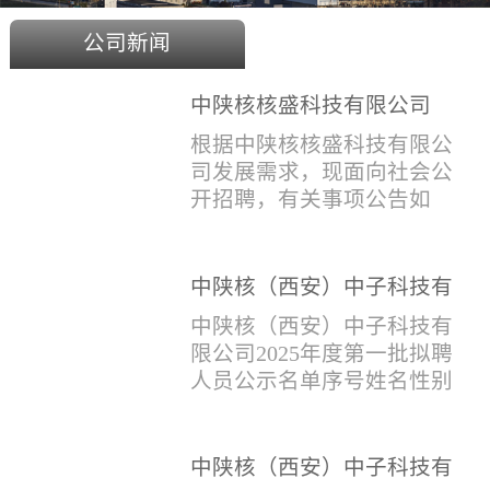
公司新闻
中陕核核盛科技有限公司
2025年度招聘公告
根据中陕核核盛科技有限公
司发展需求，现面向社会公
开招聘，有关事项公告如
下：一、招聘岗位及人数见
附件1二、招聘范围（1）社
会招聘：面向社会招聘，同
中陕核（西安）中子科技有
等条件下集团内部员工优
限公司2025年度第一批拟聘
中陕核（西安）中子科技有
先。（2）应届生招聘：国家
人员公示名单
限公司2025年度第一批拟聘
计划内统一招收的全日制院
人员公示名单序号姓名性别
校应届毕业生，重点院校应
出生年月学历毕业学校专业
届毕业生优先。（一）个人
招聘类别1刘恒男1981年9月
报名应聘者下载《应聘人员
本科西安石油大学测控技术
中陕核（西安）中子科技有
登记表》(见附件2）并如实