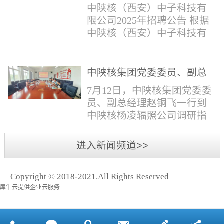
与仪器社招2时佳女1983年12
限公司2025年招聘公告
填写。并将《应聘人员登记
中陕核（西安）中子科技有
月本科西安石油大学通信工
表》和本人学历学位证书和
限公司2025年招聘公告 根据
程社招3王小明男1981年11月
相关证件扫描件发送至报名
中陕核（西安）中子科技有
本科西安石油大学测控技术
邮箱。（二）简...
限公司发展需求，现面向社
与仪器社招4席彪男1986年2
会公开招聘，有关事项公告
月本科太原科技大学机械电
如下：一、招聘岗位及人数
中陕核集团党委委员、副总
子工程社招5何晔女1979年10
见附件1二、招聘范围（1）
经理赵铜飞一行到中陕核杨
月本科西安财经学院工商管
7月12日，中陕核集团党委委
社会招聘：面向社会招聘。
凌辐照公司调研指导工作
理社招6张柳怡女1998...
员、副总经理赵铜飞一行到
（2）应届生招聘：国家计划
中陕核杨凌辐照公司调研指
内统一招收的全日制院校应
导工作。中陕核集团科技信
届毕业生，重点院校应届毕
息部部长赵磊，中陕核核盛
进入新闻频道>>
业生优先；回国一年内取得
公司执行董事张鹏，核盛公
国家教育部出具的学历（学
司副总经理、杨凌辐照公司
位）认证的归国留学生。
Copyright © 2018-2021.All Rights Reserved
执行董事李奎等陪同调研。
三、招聘流程（一）个人报
犀牛云提供企业云服务
赵铜飞参观了高分子材料研
名应聘者下载《应聘人员...
发实验室，了解了技术创新
及产业化应用进展，查看了