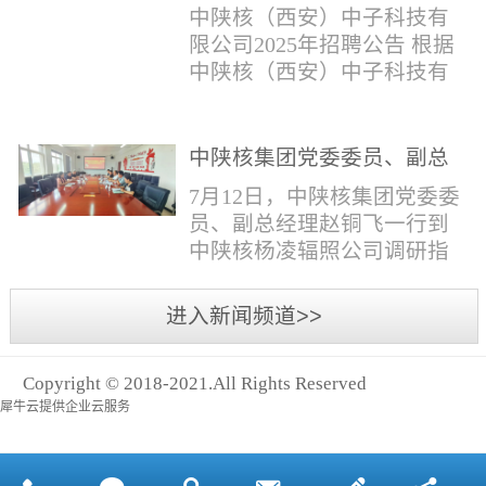
与仪器社招2时佳女1983年12
限公司2025年招聘公告
填写。并将《应聘人员登记
中陕核（西安）中子科技有
月本科西安石油大学通信工
表》和本人学历学位证书和
限公司2025年招聘公告 根据
程社招3王小明男1981年11月
相关证件扫描件发送至报名
中陕核（西安）中子科技有
本科西安石油大学测控技术
邮箱。（二）简...
限公司发展需求，现面向社
与仪器社招4席彪男1986年2
会公开招聘，有关事项公告
月本科太原科技大学机械电
如下：一、招聘岗位及人数
中陕核集团党委委员、副总
子工程社招5何晔女1979年10
见附件1二、招聘范围（1）
经理赵铜飞一行到中陕核杨
月本科西安财经学院工商管
7月12日，中陕核集团党委委
社会招聘：面向社会招聘。
凌辐照公司调研指导工作
理社招6张柳怡女1998...
员、副总经理赵铜飞一行到
（2）应届生招聘：国家计划
中陕核杨凌辐照公司调研指
内统一招收的全日制院校应
导工作。中陕核集团科技信
届毕业生，重点院校应届毕
息部部长赵磊，中陕核核盛
进入新闻频道>>
业生优先；回国一年内取得
公司执行董事张鹏，核盛公
国家教育部出具的学历（学
司副总经理、杨凌辐照公司
位）认证的归国留学生。
Copyright © 2018-2021.All Rights Reserved
执行董事李奎等陪同调研。
三、招聘流程（一）个人报
犀牛云提供企业云服务
赵铜飞参观了高分子材料研
名应聘者下载《应聘人员...
发实验室，了解了技术创新
及产业化应用进展，查看了