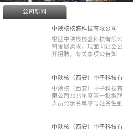
公司新闻
中陕核核盛科技有限公司
2025年度招聘公告
根据中陕核核盛科技有限公
司发展需求，现面向社会公
开招聘，有关事项公告如
下：一、招聘岗位及人数见
附件1二、招聘范围（1）社
会招聘：面向社会招聘，同
中陕核（西安）中子科技有
等条件下集团内部员工优
限公司2025年度第一批拟聘
中陕核（西安）中子科技有
先。（2）应届生招聘：国家
人员公示名单
限公司2025年度第一批拟聘
计划内统一招收的全日制院
人员公示名单序号姓名性别
校应届毕业生，重点院校应
出生年月学历毕业学校专业
届毕业生优先。（一）个人
招聘类别1刘恒男1981年9月
报名应聘者下载《应聘人员
本科西安石油大学测控技术
中陕核（西安）中子科技有
登记表》(见附件2）并如实