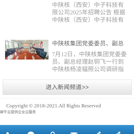
与仪器社招2时佳女1983年12
限公司2025年招聘公告
填写。并将《应聘人员登记
中陕核（西安）中子科技有
月本科西安石油大学通信工
表》和本人学历学位证书和
限公司2025年招聘公告 根据
程社招3王小明男1981年11月
相关证件扫描件发送至报名
中陕核（西安）中子科技有
本科西安石油大学测控技术
邮箱。（二）简...
限公司发展需求，现面向社
与仪器社招4席彪男1986年2
会公开招聘，有关事项公告
月本科太原科技大学机械电
如下：一、招聘岗位及人数
中陕核集团党委委员、副总
子工程社招5何晔女1979年10
见附件1二、招聘范围（1）
经理赵铜飞一行到中陕核杨
月本科西安财经学院工商管
7月12日，中陕核集团党委委
社会招聘：面向社会招聘。
凌辐照公司调研指导工作
理社招6张柳怡女1998...
员、副总经理赵铜飞一行到
（2）应届生招聘：国家计划
中陕核杨凌辐照公司调研指
内统一招收的全日制院校应
导工作。中陕核集团科技信
届毕业生，重点院校应届毕
息部部长赵磊，中陕核核盛
进入新闻频道>>
业生优先；回国一年内取得
公司执行董事张鹏，核盛公
国家教育部出具的学历（学
司副总经理、杨凌辐照公司
位）认证的归国留学生。
Copyright © 2018-2021.All Rights Reserved
执行董事李奎等陪同调研。
三、招聘流程（一）个人报
犀牛云提供企业云服务
赵铜飞参观了高分子材料研
名应聘者下载《应聘人员...
发实验室，了解了技术创新
及产业化应用进展，查看了