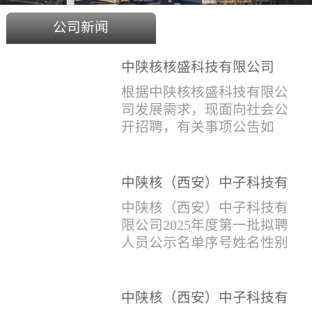
公司新闻
中陕核核盛科技有限公司
2025年度招聘公告
根据中陕核核盛科技有限公
司发展需求，现面向社会公
开招聘，有关事项公告如
下：一、招聘岗位及人数见
附件1二、招聘范围（1）社
会招聘：面向社会招聘，同
中陕核（西安）中子科技有
等条件下集团内部员工优
限公司2025年度第一批拟聘
中陕核（西安）中子科技有
先。（2）应届生招聘：国家
人员公示名单
限公司2025年度第一批拟聘
计划内统一招收的全日制院
人员公示名单序号姓名性别
校应届毕业生，重点院校应
出生年月学历毕业学校专业
届毕业生优先。（一）个人
招聘类别1刘恒男1981年9月
报名应聘者下载《应聘人员
本科西安石油大学测控技术
中陕核（西安）中子科技有
登记表》(见附件2）并如实