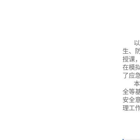
生、
授课
在模
了应
全等
安全
理工