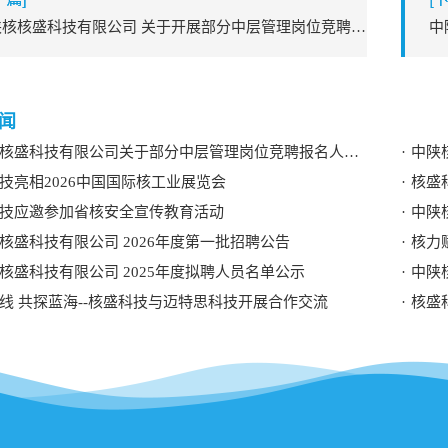
中陕核核盛科技有限公司 关于开展部分中层管理岗位竞聘工作的 公告
中
闻
盛科技有限公司关于部分中层管理岗位竞聘报名人员资格审查结果的公示
中陕核
技亮相2026中国国际核工业展览会
核盛
技应邀参加省核安全宣传教育活动
中陕
核盛科技有限公司 2026年度第一批招聘公告
核力赋
核盛科技有限公司 2025年度拟聘人员名单公示
中陕
线 共探蓝海--核盛科技与迈特思科技开展合作交流
核盛