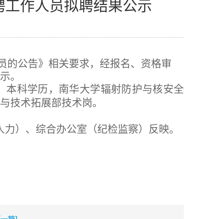
聘工作人员拟聘结果公示
员的公告》相关要求，经报名、
资格审
示。
，本科学历，南华大学辐射防护与核安全
与技术拓展部技术岗。
人力）
、
综合办公室（
纪检监察
）
反映。