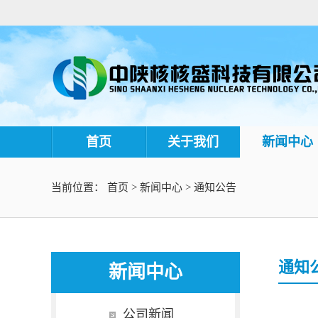
首页
关于我们
新闻中心
当前位置：
首页
>
新闻中心
>
通知公告
通知
新闻中心
公司新闻