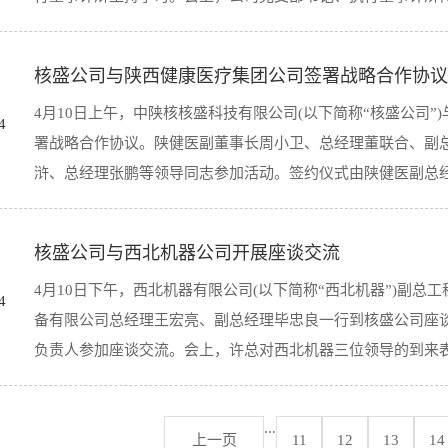
人民的深情厚爱和对陕西工作的关心关怀，对照习近平总书记
系统谋划“十四五”规划，只争朝夕、真抓实干，奋力谱写新时
核盛公司与陕西健康医疗集团公司签署战略合作协议
察时的重要讲话重要指示精神。公司总经理张鹏传达了省委常
习近平总书记重要讲话重要指示的核心要义，要通过党小组会
4月10日上午，中陕核核盛科技有限公司(以下简称“核盛公司”
司就学习贯彻落实习近平总书记来陕考察时的重要讲话重要指
指导工作上见实效；要坚决贯彻习近平总书记关于国企改革发
4
署战略合作协议。陕健医副董事长周小卫、总经理董联合、副
习近平总书记重要讲话重要指示精神，是当前及今后一段时期
创新，推进市场化改革上下功夫，更好推动公司高质量发展。秦洲
浒、总经理张鹏等领导同志参加活动。签约仪式由陕健医副总经理
夫，决不辜负习近平总书记对陕西人民的深情厚爱和对陕西工
神，核盛公司要细化完善工作措施，系统谋划“十四五”规划，
章。会议强调，公司上下要全面把握习近平总书记重要讲话重
核盛公司与西北机器公司开展座谈交流
核盛公司核医学事业部经理杨魁对核盛公司业务开展情况及重
等方式，用心用情深入学，在武装思想、指导工作上见实效；
4月10日下午，西北机器有限公司(以下简称“西北机器”)副
司副总经理罗鹏针对医疗机构领域的辐射防护综合解决方案进
产业经济发展等重要思想，在深化内部机制创新，推进市场化
4
备有限公司总经理王宏亮、副总经理毕忠良一行到核盛公司座
董事长周小卫分别进行了致辞。许总表示，核盛公司作为集团“
整治，全力抓好风险防范和整改落实各项工作；要落实好新发展理
负责人参加座谈交流。会上，许总对西北机器三位领导的到来表示
全面部署，并将通过与陕健医形成战略合作伙伴，加快重点项
价，并表示陕健医作为集团内部市场，应大力支持核盛公司业
示后续将在放射性诊疗设备、涉核医学科室建设及辐射防护综
...
学影像设备相关业务与西北机器航天恒星王总进行了分享和交
上一页
11
12
13
14
并现场成立联合工作组，对医院目前急需的业务项目进行对接