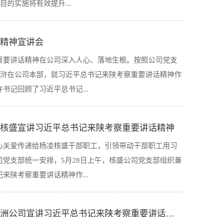
目的实施将有效提升...
讲话精神作为首要政治任务，要坚持稳中求进工作总基
，细化分解目标任务，确保各项工作落地生根、见到实
精神宣讲会
内农副产品、食品、中药等产业的升级发展，具有良好的
重要讲话精神在公司深入人心、落地生根。按照公司党支
报和管理工作，进一步发挥核技术高端人才和研发创新特
许浒在公司本部，就习近平总书记来陕考察重要讲话精神作
西的先进辐照技术应用和产业开发平台，助力地方社会经
记回顾了习近平总书记...
凌核盛宣讲习近平总书记来陕考察重要讲话精神
代追赶超越新篇章的总体目标和对陕西发展的五项要求，
心关爱传递给杨凌核盛干部职工，引领带动干部职工用习
神实质、核心要义和实践要求进行了全面解读，并结合公
党支部统一安排，5月28日上午，核盛公司党支部组织兼
、坚决当好五个方面主力军等方面阐述了自己的感受和体
陕考察重要讲话精神作...
重要讲话的重大意义、思想精髓以及如何认真贯彻落实等
提高政治站位，加强理论武装。把学习宣传贯彻落实好习
个时期的首要政治任务，核盛全体干部职工要掀起学习总
核盛公司党支部委员、副总经理赵莺到控股子公司秦洲公司宣讲习近平总书记来陕考察重要讲话精神