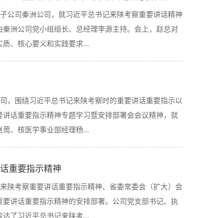
杨凌核盛全体干部职工参加会议。会上，张总对习近平总
、核医学”产业布局，谋划好“十四五”规划。聚焦为中陕
股子公司秦洲公司，就习近平总书记来陕考察重要讲话精神
心要义和实践要求进行了全面解读，结合杨凌核盛当前的
，细化完善工作措施，系统谋划核盛公司“十四五”规划。
由秦洲公司党小组组长、总经理李源主持。会上，赵总对
总体目标和五项要求阐述了自己的感受和体会，向杨凌核
一路’建设...
、核心要义和实践要求...
的殷切期望，教育引导杨凌核盛干部职工切实把思想和行
我待，只争朝夕的责任感和紧迫感迅速行动起来，奋力谱
工作实际进行交流发言，分别从重要讲话的重大意义、思
贯彻落实陕西新时代追赶超越新篇章的总体目标和五项要
许书记在总结讲话中指出，要把学习宣传贯彻落实好习近
公司，围绕习近平总书记来陕考察时的重要讲话重要指示以
近平总书记为核心的党中央对陕西发展的殷切期望，教育
时期的首要政治任务，杨凌核盛全体干部职工要掀起学习
要讲话重要指示精神专题学习暨安排部署会会议精神，就
重要讲话精神上来，秦洲公司要以时不我待，只争朝夕的
设，守护好绿水青山，...
、核医学事业部经理杨...
奋力谱写秦洲公司新时代追赶超越新篇章。随后，参会人
义、思想精髓以及如何认真贯彻落实等方面畅谈了学习体
想认识，把学习习近平总书记来陕考察重要讲话精神作为
话重要指示精神
秦洲公司总经理李源对核盛公司执行董事许浒一行表示欢
习宣传贯彻习近平总书记重要讲话精神的热潮；二是要深
记来陕考察重要讲话重要指示精神、省委常委会（扩大）会
工作计划进行了详细汇报。许总指出，秦洲公司要迅速传
神实质，要结合自身工作深入思考，积极找问题、谈措
重要讲话重要指示精神的安排部署。公司党支部书记、执
习好、宣传好、贯彻好习近平总书记重要讲话重要指示精
时根据陕西省的发展方向...
了习近平总书记来陕考...
深、悟透、落实上下功夫，决不辜负习近平总书记对陕西