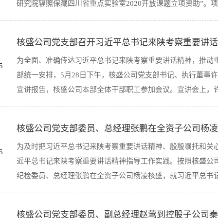
研究院辐照保藏四川省重点实验室2020开放课题立项资助”。项
议强调，要把学习贯彻这次会议精神特别是习近平总书记重要
调，贯彻新发展理念，推动高质量发展，进一步厘清工作思路
效，奋力谱写公司新时代追赶超越新篇章。
核盛公司党支部召开习近平总书记来陕考察重要讲话
核盛公司在辐照贮藏保鲜、辐照灭菌领域的技术实力，带动省
为全面、准确传达习近平总书记来陕考察重要讲话精神，推动
经济社会效益。核盛公司将以此为契机，着力抓好科技项目申
5
部统一安排，5月28日下午，核盛公司党支部书记、执行董事
色优势，积极构建面向产业应用的科研创新团队，打造引领陕
宣讲报告，核盛公司本部全体干部职工参加会议。宣讲会上，许书
济高质量发展。
核盛公司党支部委员、总经理张鹏在全资子公司杨
来陕考察的足迹，围绕习近平总书记提出的奋力谱写陕西新时
为及时把习近平总书记来陕考察重要讲话精神、殷殷嘱托和关
对习近平总书记来陕考察重要讲话的重大意义、丰富内涵、精
5
近平总书记来陕考察重要讲话精神指导工作实践。按照核盛公司
司工作实际，就如何全面贯彻落实陕西新时代工作的五项要求
纪检委员、总经理张鹏在全资子公司杨凌核盛，就习近平总书记来
会。随后，参会人员紧密结合工作实际进行交流发言，分别从
方面畅谈了学习体会和感受。许书记在总结讲话中指出，一要
近平总书记来陕视察重要讲话重要指示精神作为当前和今后一