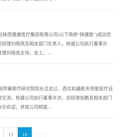
重要讲话重要指示精神，秦洲公司要细化完善工作措施，
代秦洲追赶超越新篇章。许总强调，秦洲公司要全面把握
委会（扩大）会议精神。公司副总经理赵莺传达了集团公
，学习交流研讨等方式，用心用情深入学，在武装思想、
)与陕西健康医疗集团有限公司(以下简称“陕健医”)成功签
示精神的安排部署。会议指出，学习好、宣传好、贯彻好
展、产业经济发展等重要指示批示精神，在深化内部机制
总经理刘晓亮及相关部门负责人，核盛公司执行董事许
的首要政治任务，我们一定要在学深、悟透、落实上下功
公司要继续保持良好...
刘晓亮主持。会上，...
作的关心关怀，对照习近平总书记重要讲话重要指示精
只争朝夕、真抓实干，奋力谱写新时代核盛追赶超越新篇
要指示的核心要义，要通过支部三会一课，学习交流研讨
点项目推进情况进行了详细介绍，核盛公司子公司秦洲公
要深刻领会习近平总书记重要讲话中关于国企改革发展、
总工程师兼医疗研究院院长吕志让、西北机器航天恒星医疗设
行了专题介绍。随后，核盛公司执行董事许浒、陕健医副
改革上下功夫，更好推动公司高质量发展；要突出重点抓
谈交流，核盛公司执行董事许浒、总经理张鹏及相关部门
核”与“医”的纽带，已在涉及放射性诊疗与服务业务方面
念，坚持走绿色发展道...
欢迎，并就公司核医...
目落地速度。周副董事长对核盛公司现有项目给予高度评
务发展，在涉及放射性的科室展开全面合作。双方一致表
合项目等业务层面开展深度合作，相互支持，共谋发展，
流。随后，核盛公司张鹏总经理对公司业务开展情况及重
15
16
，尽快开展具体工作。本次会议由核盛公司总经理张鹏与