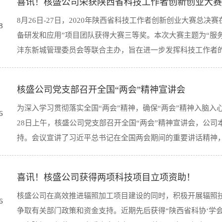
喜讯！核盛公司荣获陕西省科技工作者创新创业大赛
8月26日-27日，2020年陕西省科技工作者创新创业大赛总
8
备研发和应用”项目团队获得大赛三等奖。本次大赛主题为“服
沣东新城管理委员会等联合主办，旨在进一步发挥科技工作者的创
核盛公司党支部召开全国“两会”精神宣讲会
科技工作人员创新争先热情，并通过项目路演展示、精准匹配
为深入学习贯彻落实全国“两会”精神，确保“两会”精神入脑
业和团队，推动科技成果转化和科技型企业孵化，实现人才、
6
28日上午，核盛公司党支部召开全国“两会”精神宣讲会，公
接转化为创业资源、发展动力。“伽马/荧光双模态分子影像设
持。会议宣讲了习近平总书记在全国两会期间的重要讲话精神，宣
州大学柴之芳院士团队合作，实现了国内首创伽马、荧光同时
影的问题，又解决荧光成像技术不能发现前哨位置较深的淋巴
来，为术中实时、准确的前哨淋巴结定位提供关键仪器支撑，
喜讯！核盛公司获得两项科技项目立项资助！
人大三次会议和全国政协十三届三次会议精神。许书记指出，今
手术彻底切除肿瘤具有重大意义，可大幅度提高患者的治疗疗
核盛公司在高效推进辐照加工项目建设的同时，积极开展辐照
坚的关键时刻，在我国疫情防控阻击战取得重大战略成果、统
场投资公司的高度关注，项目团队与多家公司进行了交流与探
6
争取有关部门政策和资金支持。近期先后获得“陕西省科协‘学会
下召开的一次重要会议，准确理解、全面把握和贯彻落实“两会
科技人员引进、推动科技成果转化、探索“政产学研用”协同创新创