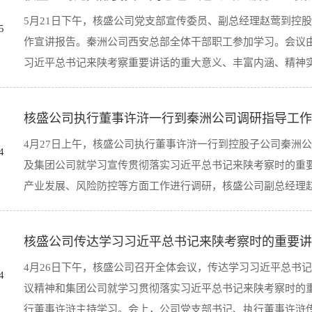
宣讲报告，核盛公司党支部书记、执行董事许浒出席并讲话，
书记来陕视察重要讲话重要指示精神的高潮；二要聚焦“核技术
5月21日下午，核盛公司党支部宣传委员、副总经理赵莺到控
书记来陕考察重要讲话的重大意义、丰富内涵、精神实质、核
核集团打造“核技术、核医学”特色产业布局，立足我公司实际
5
作宣讲报告。秦洲公司西安总部全体干部职工参加学习。会议
工作实际，就如何全面贯彻落实陕西新时代追赶超越新篇章的
利用好秦洲公司青海、甘肃、新疆分公司自身优势，主动融入‘一带
习近平总书记来陕考察重要讲话的重大意义、丰富内涵、精神实质
盛干部职工传递了以习近平总书记为核心的党中央对陕西发展
动统一到习近平总书记重要讲话精神上来，杨凌核盛要以时不
写杨凌核盛新时代追赶超越新篇章。随后，参会人员紧密结合
核盛公司执行董事许浒一行到秦洲公司调研指导工作
进行了全面解读，结合秦洲公司当前的工作实际，就如何全面
想精髓以及如何认真贯彻落实等方面畅谈了学习体会和感受。
4月27日上午，核盛公司执行董事许浒一行到控股子公司秦洲
求阐述了自己的感受和体会，向秦洲公司干部职工传递了以习
平总书记来陕视察重要讲话重要指示精神作为当前和今后一个
4
及集团公司就学习宣传贯彻落实习近平总书记来陕考察时的重
引导秦洲公司干部职工切实把思想和行动统一到习近平总书记
总书记来陕视察重要讲话重要指示精神的高潮；要推进生态文明建
产业发展、风险防控等方面工作进行调研，核盛公司副总经理赵莺
责任感和紧迫感迅速行动起来，力争圆满完成全年目标任务，
员紧密结合工作实际进行交流发言，分别从重要讲话的重大意
会和感受。赵总在小结讲话中要求：一是要提高政治站位和思
核盛公司传达学习习近平总书记来陕考察时的重要讲
魁陪同调研，秦洲公司领导班子等参加了座谈会。座谈会上，
当前和今后一个时期重要政治任务，迅速在公司范围内掀起学
4月26日下午，核盛公司召开全体会议，传达学习习近平总书
迎，并就公司经营情况、发展现状、目前存在的问题及下一步
刻领会、准确把握习近平总书记重要讲话精神的丰富内涵和精
4
议精神和集团公司就学习贯彻落实习近平总书记来陕考察时的
达学习习近平总书记来陕考察时的重要讲话重要指示精神，学
施，在深化内部机制创新上下功夫，更好推动公司高质量发展，同
行董事许浒主持学习。会上，公司党支部书记、执行董事许浒传达
神，是当前及今后一段时期的首要政治任务，我们一定要在学