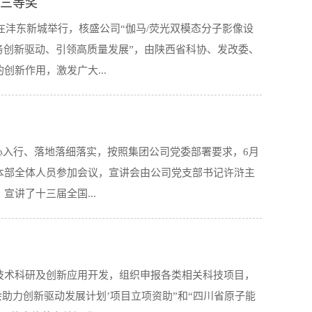
三等奖
决赛在沣东新城举行，核盛公司“伽马/荧光双模态分子影像设
务创新驱动、引领高质量发展”，由陕西省科协、发改委、
新作用，激发广大...
资源等手段，带动、发掘一批具有突出发展潜力的创业企
入心入行、落地落细落实，按照集团公司党委部署要求，6月
技术与产业、资本等要素的深度融合，助推将科技优势直
司本部全体人员参加会议，宣讲会由公司党支部书记许浒主
备研发和应用”项目基于陕西省省级院士专家工作站，与苏
讲了十三届全国...
同机成像，既解决伽马相机无法对亚毫米水平的淋巴管显
结等问题，通过实时的图像融合技术把二者的优点结合起
提高手术完全切除率，并避免不必要的淋巴结清扫。对于
年全国“两会”是在决胜全面建成小康社会、决战脱贫攻
效及术后生存率，具有广阔的应用前景。该成果受到了会
技术科研及创新应用开发，组织申报各类相关科技项目，
筹推进疫情防控和经济社会发展工作取得积极成效的背景
讨。赛后，项目领队杨魁博士表示，本次大赛对促进陕西
助力创新驱动发展计划’项目立项资助”和“四川省原子能
”精神，对促进企业生产发展建设具有重要指导意义。会
业机制...