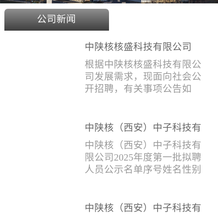
公司新闻
中陕核核盛科技有限公司
2025年度招聘公告
根据中陕核核盛科技有限公
司发展需求，现面向社会公
开招聘，有关事项公告如
下：一、招聘岗位及人数见
附件1二、招聘范围（1）社
会招聘：面向社会招聘，同
中陕核（西安）中子科技有
等条件下集团内部员工优
限公司2025年度第一批拟聘
中陕核（西安）中子科技有
先。（2）应届生招聘：国家
人员公示名单
限公司2025年度第一批拟聘
计划内统一招收的全日制院
人员公示名单序号姓名性别
校应届毕业生，重点院校应
出生年月学历毕业学校专业
届毕业生优先。（一）个人
招聘类别1刘恒男1981年9月
报名应聘者下载《应聘人员
本科西安石油大学测控技术
中陕核（西安）中子科技有
登记表》(见附件2）并如实