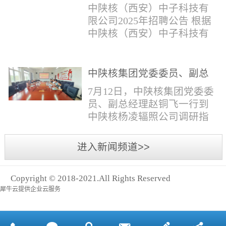
与仪器社招2时佳女1983年12
限公司2025年招聘公告
填写。并将《应聘人员登记
中陕核（西安）中子科技有
月本科西安石油大学通信工
表》和本人学历学位证书和
限公司2025年招聘公告 根据
程社招3王小明男1981年11月
相关证件扫描件发送至报名
中陕核（西安）中子科技有
本科西安石油大学测控技术
邮箱。（二）简...
限公司发展需求，现面向社
与仪器社招4席彪男1986年2
会公开招聘，有关事项公告
月本科太原科技大学机械电
如下：一、招聘岗位及人数
中陕核集团党委委员、副总
子工程社招5何晔女1979年10
见附件1二、招聘范围（1）
经理赵铜飞一行到中陕核杨
月本科西安财经学院工商管
7月12日，中陕核集团党委委
社会招聘：面向社会招聘。
凌辐照公司调研指导工作
理社招6张柳怡女1998...
员、副总经理赵铜飞一行到
（2）应届生招聘：国家计划
中陕核杨凌辐照公司调研指
内统一招收的全日制院校应
导工作。中陕核集团科技信
届毕业生，重点院校应届毕
息部部长赵磊，中陕核核盛
进入新闻频道>>
业生优先；回国一年内取得
公司执行董事张鹏，核盛公
国家教育部出具的学历（学
司副总经理、杨凌辐照公司
位）认证的归国留学生。
Copyright © 2018-2021.All Rights Reserved
执行董事李奎等陪同调研。
三、招聘流程（一）个人报
犀牛云提供企业云服务
赵铜飞参观了高分子材料研
名应聘者下载《应聘人员...
发实验室，了解了技术创新
及产业化应用进展，查看了